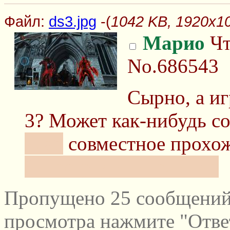
Файл:
ds3.jpg
-(
1042 KB, 1920x10
Марио
Чт
No.686543
Сырно, а и
3? Может как-нибудь с
клаб
совместное прохо
Я посередине если что
Пропущено 25 сообщений 
просмотра нажмите "Отве