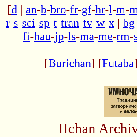
[
d
|
an
-
b
-
bro
-
fr
-
gf
-
hr
-
l
-
m
-
m
r
-
s
-
sci
-
sp
-
t
-
tran
-
tv
-
w
-
x
|
bg
fi
-
hau
-
jp
-
ls
-
ma
-
me
-
rm
-
[
Burichan
] [
Futaba
IIchan Arch