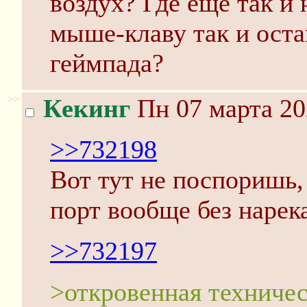
воздух? Где ещё так и
мыше-клаву так и оста
геймпада?
>>
Кекинг
Пн 07 марта 20
>>732198
Вот тут не поспоришь
порт вообще без нарек
>>732197
>откровенная техничес