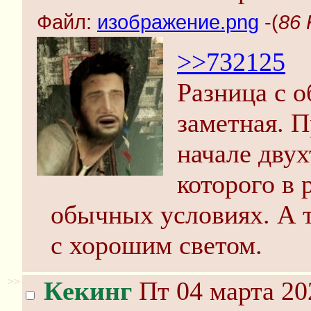
Файл:
изображение.png
-(
86 
>>732125
Разница с 
заметная. 
начале дву
которого в 
обычных условиях. А 
с хорошим светом.
>>
Кекинг
Пт 04 марта 20