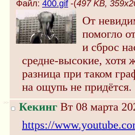
Файл:
400.gif
-(
497 KB, 359x20
От невиди
помогло о
и сброс н
средне-высокие, хотя ж
разница при таком граф
на ощупь не придётся.
>>
Кекинг
Вт 08 марта 20
https://www.youtube.