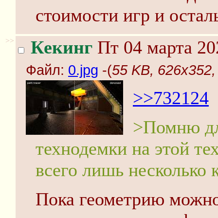
стоимости игр и оста
>>
Кекинг
Пт 04 марта 20
Файл:
0.jpg
-(
55 KB, 626x352, 
>>732124
>Помню д
технодемки на этой т
всего лишь несколько 
Пока геометрию можно