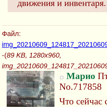
движения и инвентаря.
Файл:
img_20210609_124817_20210609
-(
89 KB, 1280x960,
img_20210609_124817_20210609
Марио
Пт
No.717858
Что сейчас