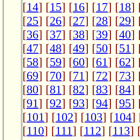
[
14
] [
15
] [
16
] [
17
] [
18
] 
[
25
] [
26
] [
27
] [
28
] [
29
] 
[
36
] [
37
] [
38
] [
39
] [
40
] 
[
47
] [
48
] [
49
] [
50
] [
51
] 
[
58
] [
59
] [
60
] [
61
] [
62
] 
[
69
] [
70
] [
71
] [
72
] [
73
] 
[
80
] [
81
] [
82
] [
83
] [
84
] 
[
91
] [
92
] [
93
] [
94
] [
95
] 
[
101
] [
102
] [
103
] [
104
] 
[
110
] [
111
] [
112
] [
113
] 