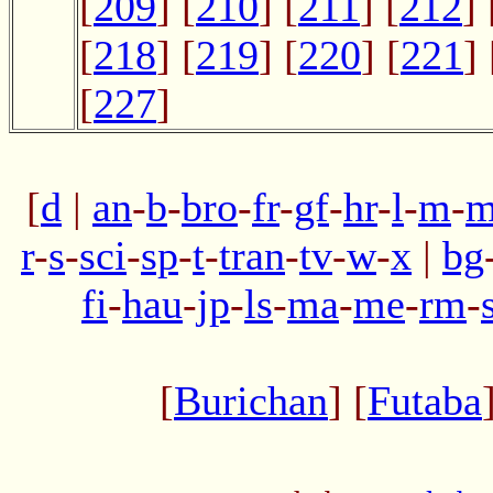
[
209
] [
210
] [
211
] [
212
] 
[
218
] [
219
] [
220
] [
221
] 
[
227
]
[
d
|
an
-
b
-
bro
-
fr
-
gf
-
hr
-
l
-
m
-
m
r
-
s
-
sci
-
sp
-
t
-
tran
-
tv
-
w
-
x
|
bg
fi
-
hau
-
jp
-
ls
-
ma
-
me
-
rm
-
[
Burichan
] [
Futaba