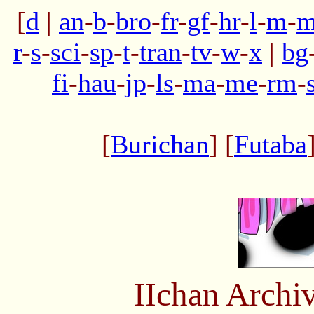
[
d
|
an
-
b
-
bro
-
fr
-
gf
-
hr
-
l
-
m
-
m
r
-
s
-
sci
-
sp
-
t
-
tran
-
tv
-
w
-
x
|
bg
fi
-
hau
-
jp
-
ls
-
ma
-
me
-
rm
-
[
Burichan
] [
Futaba
IIchan Arch