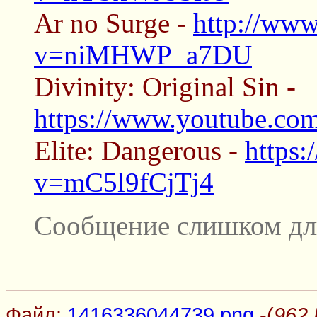
Ar no Surge -
http://ww
v=niMHWP_a7DU
Divinity: Original Sin -
https://www.youtube.
Elite: Dangerous -
https
v=mC5l9fCjTj4
Сообщение слишком дл
Файл:
1416336044739.png
-(
962 