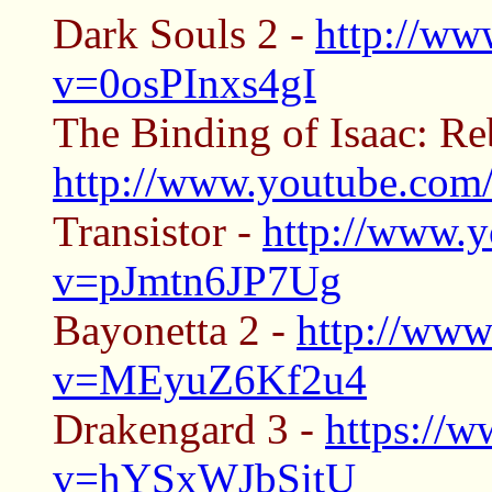
Dark Souls 2 -
http://ww
v=0osPInxs4gI
The Binding of Isaac: Reb
http://www.youtube.co
Transistor -
http://www.
v=pJmtn6JP7Ug
Bayonetta 2 -
http://www
v=MEyuZ6Kf2u4
Drakengard 3 -
https://
v=hYSxWJbSitU