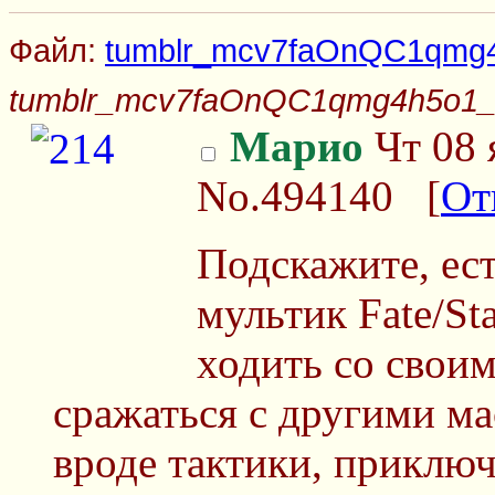
Файл:
tumblr_mcv7faOnQC1qmg4
tumblr_mcv7faOnQC1qmg4h5o1_
Марио
Чт 08 
No.494140
[
От
Подскажите, ест
мультик Fate/St
ходить со сво
сражаться с другими ма
вроде тактики, приключ