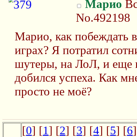
Марио
Вс
No.492198
Марио, как побеждать 
играх? Я потратил сотн
шутеры, на ЛоЛ, и еще н
добился успеха. Как мн
просто не моё?
[
0
] [
1
] [
2
] [
3
] [
4
] [
5
] [
6
]