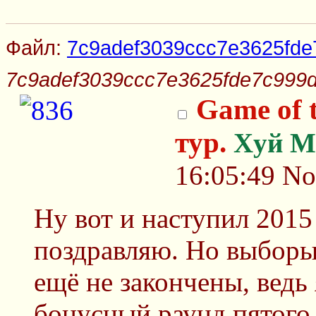
Файл:
7c9adef3039ccc7e3625fde7
7c9adef3039ccc7e3625fde7c999d
Game of 
тур.
Xyй М
16:05:49
No
Ну вот и наступил 2015 
поздравляю. Но выборы
ещё не закончены, ведь
бонусный раунд пятого 