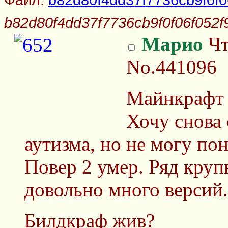
b82d80f4dd37f7736cb9f0f06f052f
Марио
Чт
No.441096
Майнкрафт 
Хочу снова
аутизма, но не могу по
Повер 2 умер. Ряд круп
довольно много версий.
Билдкраф жив?