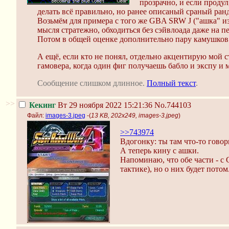
прозрачно, и если продул
делать всё правильно, но ранее описаный сраный рандо
Возьмём для примера с того же GBA SRW J ("ашка" и
мысля стратежно, обходиться без сэйвлоада даже на п
Потом в общей оценке дополнительно пару камушков
А ещё, если кто не понял, отдельно акцентирую мой 
гамовера, когда один фиг получаешь бабло и экспу и 
Сообщение слишком длинное.
Полный текст
.
>>
Кекинг
Вт 29 ноября 2022 15:21:36
No.744103
Файл:
images-3.jpeg
-(
13 KB, 202x249, images-3.jpeg
)
>>743974
Вдогонку: ты там что-то гово
А теперь кину с ашки.
Напоминаю, что обе части - с
тактике), но о них будет потом