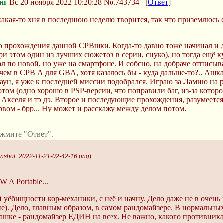
нг
Вс 20 ноября 2022 10:20:28
No.743734
[
Ответ
]
акая-то хня в последнюю неделю творится, так что приземлюсь с
о прохождения данной СРВшки. Когда-то давно тоже начинал и д
при этом один из лучших сюжетов в серии, сцуко), но тогда ещё 
ал по новой, но уже на смартфоне. И собсно, на добраче отписы
чем в СРВ А для GBA, хотя казалось бы - куда дальше-то?.. Ашка
даун, я уже к последней миссии подобрался. Играю за Ламию на 
оботом (одно хорошо в PSP-версии, что поправили баг, из-за котор
Акселя и тэ дэ. Второе и последующие прохождения, разумеется,
вом - брр... Ну может и расскажу между делом потом.
жмите "Ответ".
enshot_2022-11-21-02-42-16.png
)
 A Portable...
 уёбищности кор-механики, с неё и начну. Дело даже не в очень
кие). Дело, главным образом, в самом рандомайзере. В нормальн
ашке - рандомайзер ЕДИН на всех. Не важно, какого противника