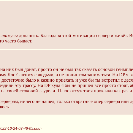
стимулы
донанить. Благодаря этой мотивации сервер и живёт. В
то часто бывает.
а них был донат, просто он не был так сказать основой геймплея
му Лос Сантосу с людьми, а не тюнингом заниматься. На DP я вче
достаточно было к казино приехать и уже бы ты встретил с деся
здили эту трассу. На DP куда я бы не пришел все просто стоят,
на своей стоковой лаурели. Плюс отсутствия прокачки как раз и 
 серверам, ничего не нашел, только отвратные опер сервера или
ряюсь
2022-10-24-03-46-05.png
)