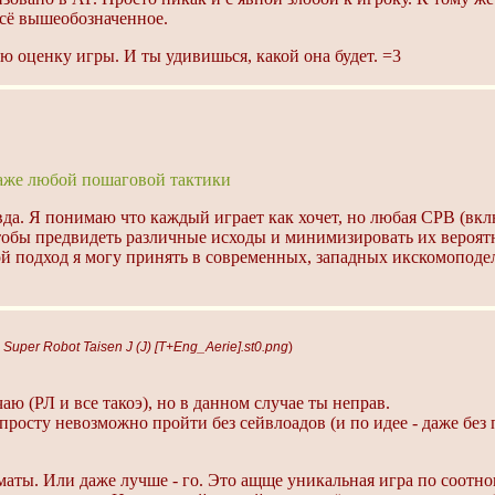
всё вышеобозначенное.
 оценку игры. И ты удивишься, какой она будет. =3
даже любой пошаговой тактики
вда. Я понимаю что каждый играет как хочет, но любая СРВ (вкл
чтобы предвидеть различные исходы и минимизировать их вероятн
й подход я могу принять в современных, западных икскомоподели
 Super Robot Taisen J (J) [T+Eng_Aerie].st0.png
)
аю (РЛ и все такоэ), но в данном случае ты неправ.
опросту невозможно пройти без сейвлоадов (и по идее - даже без
.
маты. Или даже лучше - го. Это ащще уникальная игра по соотно