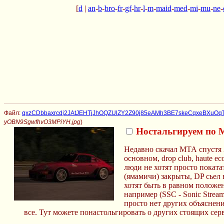
[
d
|
an
-
b
-
bro
-
fr
-
gf
-
hr
-
l
-
m
-
maid
-
med
-
mi
-
mu
-
ne
-
Файл:
qxzCDbbaxrcdj2JAtJEHTjJhOQZUlZY2Z90j85eAMh3BE7skeCqxeBXuOqT
yOBN9SgwfhvO3MPiYH.jpg
)
Ностальгируем по
Недавно скачал МТА спустя 3
основном, drop club, haute ec
люди не хотят просто покат
(ямамичи) закрыты, DP cьел 
хотят быть в равном положе
например (SSC - Sonic Strea
просто нет других объяснени
все. Тут можете понастольгировать о других стоящих серв