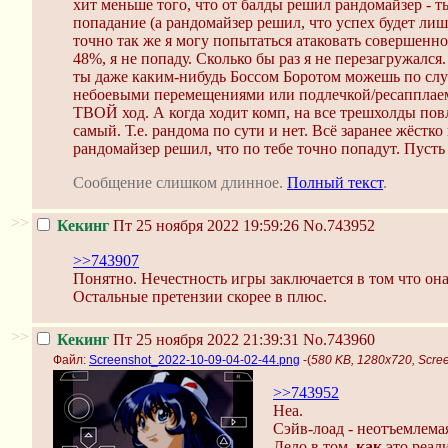
хит меньше того, что от балды решил рандомайзер - т
попадание (а рандомайзер решил, что успех будет лишь
точно так же я могу попытаться атаковать совершенно
48%, я не попаду. Сколько бы раз я не перезагружалс
ты даже каким-нибудь Боссом Боротом можешь по сл
небоевыми перемещениями или подлечкой/ресапплаем, н
ТВОЙ ход. А когда ходит комп, на все трешхолды повл
самый. Т.е. рандома по сути и нет. Всё заранее жёстко
рандомайзер решил, что по тебе точно попадут. Пусть
Сообщение слишком длинное.
Полный текст
.
>>
Кекинг
Пт 25 ноября 2022 19:59:26
No.743952
>>743907
Понятно. Нечестность игры заключается в том что она
Остальные претензии скорее в плюс.
>>
Кекинг
Пт 25 ноября 2022 21:39:31
No.743960
Файл:
Screenshot_2022-10-09-04-02-44.png
-(
580 KB, 1280x720, Scre
>>743952
Неа.
Сэйв-лоад - неотъемлема
Дело в том,
как
это реали