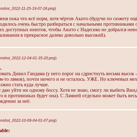
enshot_2022-11-25-19-07-26.png
)
еня пока что всё норм, хотя чёртов Акито (будучи по сюжету ещ
одилось очень быстро разбираться с начальными противниками о
сех доступных юнитов, чтобы Акито с Надесико не добрался нево
валивания в прекрасное далеко довольно высокий).
enshot_2022-12-04-01-35-20.png
)
.
омать Дивил Гандама (у него порог на сдристнуть весьма высок -
ем-то лямов), почти ничего и не осталось. УЖЕ. Но ключевых ме
лжно стать куда лучше.
 даю уйти ни одному боссу. Хотя не знаю, смогу ли выбить Винд
то в противниках будет она). С Ламией отдельно может быть вес
ждении за неё.
enshot_2022-10-09-04-01-07.png
)
able: