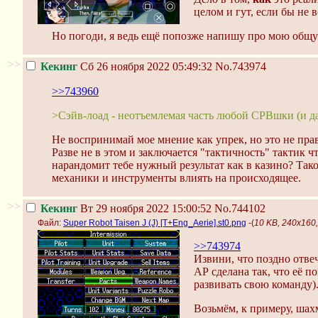
целом и гут, если бы не 
Но погоди, я ведь ещё попозже напишу про мою общую
>>
Кекинг
Сб 26 ноября 2022 05:49:32
No.743974
>>743960
>Сэйв-лоад - неотъемлемая часть любой СРВшки (и 
Не воспринимай мое мнение как упрек, но это не пра
Разве не в этом и заключается "тактичность" тактик 
нарандомит тебе нужный результат как в казино? Тако
механики и инструменты влиять на происходящее.
>>
Кекинг
Вт 29 ноября 2022 15:00:52
No.744102
Файл:
Super Robot Taisen J (J) [T+Eng_Aerie].st0.png
-(
10 KB, 240x160,
>>743974
Извини, что поздно отвеч
АР сделана так, что её п
развивать свою команду)
Возьмём, к примеру, шах