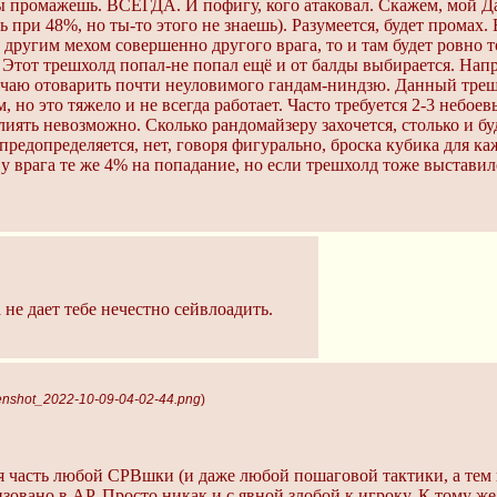
ы промажешь. ВСЕГДА. И пофигу, кого атаковал. Скажем, мой Дай
 при 48%, но ты-то этого не знаешь). Разумеется, будет промах. 
 другим мехом совершенно другого врага, то и там будет ровно т
я. Этот трешхолд попал-не попал ещё и от балды выбирается. Нап
учаю отоварить почти неуловимого гандам-ниндзю. Данный треш
о это тяжело и не всегда работает. Часто требуется 2-3 небоев
иять невозможно. Сколько рандомайзеру захочется, столько и буд
 предопределяется, нет, говоря фигурально, броска кубика для ка
 у врага те же 4% на попадание, но если трешхолд тоже выставилс
 не дает тебе нечестно сейвлоадить.
enshot_2022-10-09-04-02-44.png
)
я часть любой СРВшки (и даже любой пошаговой тактики, а тем п
зовано в АР. Просто никак и с явной злобой к игроку. К тому же