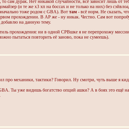
, то сам дурак. Нет никакой случайности, всё зависит лишь от т
майзер (и те же х3 хп на боссах и не только на них) без сэйвлоа
значально тоже родом с GBA). Вот
там
- всё норм. Не сказать, чт
ервом прохождении. В АР же - ну никак. Честно. Сам вот попроб
 добавлю на данную тему.
стиль прохождения: ни в одной СРВшке я не перепрохожу миссии.
можно пытаться повторить её заново, пока не сумеешь).
рил про механики, тактики? Говорил. Ну смотри, чуть выше я ки
 GBA. Ты уже видишь богатство опций ашки? А в боях это ещё н
.