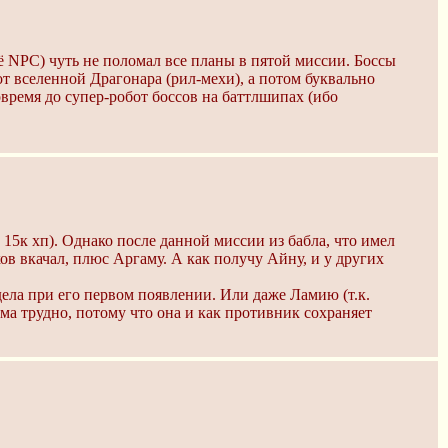
ё NPC) чуть не поломал все планы в пятой миссии. Боссы
т вселенной Драгонара (рил-мехи), а потом буквально
время до супер-робот боссов на баттлшипах (ибо
 15к хп). Однако после данной миссии из бабла, что имел
хов вкачал, плюс Аргаму. А как получу Айну, и у других
ела при его первом появлении. Или даже Ламию (т.к.
ьма трудно, потому что она и как противник сохраняет