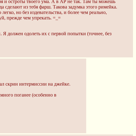
ебя и остроты твоего ума. А в АР не так. Там ты можешь
да сделают из тебя фарш. Такова задумка этого римейка.
о легко, но без издевательства, и более чем реально,
уй, прежде чем упрекать. =_=
 Я должен одолеть их с первой попытки (точнее, без
дал скрин интермиссии на джейке.
амного поганее (особенно в