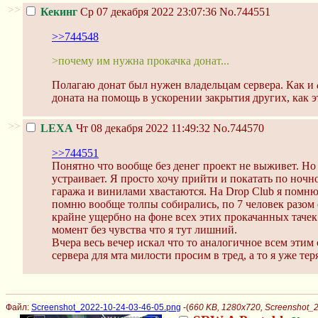
>>
Кекинг
Ср 07 декабря 2022 23:07:36
No.744551
>>744548
>почему им нужна прокачка донат...
Полагаю донат был нужен владельцам сервера. Как и
доната на помощь в ускорении закрытия других, как э
>>
LEXA
Чт 08 декабря 2022 11:49:32
No.744570
>>744551
Понятно что вообще без денег проект не выживет. Но н
устраивает. Я просто хочу прийти и покатать по ночно
гаража и винилами хвастаются. На Drop Club я помню 
помню вообще толпы собирались, по 7 человек разом е
крайне ущербно на фоне всех этих прокачанных тачек 
момент без чувства что я тут лишний.
Вчера весь вечер искал что то аналогичное всем этим
сервера для мта милости просим в тред, а то я уже те
Файл:
Screenshot_2022-10-24-03-46-05.png
-(
660 KB, 1280x720, Screenshot_