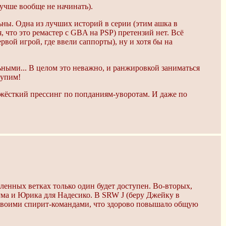
 лучше вообще не начинать).
ьны. Одна из лучших историй в серии (этим ашка в
 что это ремастер с GBA на PSP) претензий нет. Всё
рвой игрой, где ввели саппорты), ну и хотя бы на
ьными... В целом это неважно, и ранжировкой заниматься
тупим!
т жёсткий прессинг по попданиям-уворотам. И даже по
сленных ветках только один будет доступен. Во-вторых,
ма и Юрика для Надесико. В SRW J (беру Джейку в
о своими спирит-командами, что здорово повышало общую