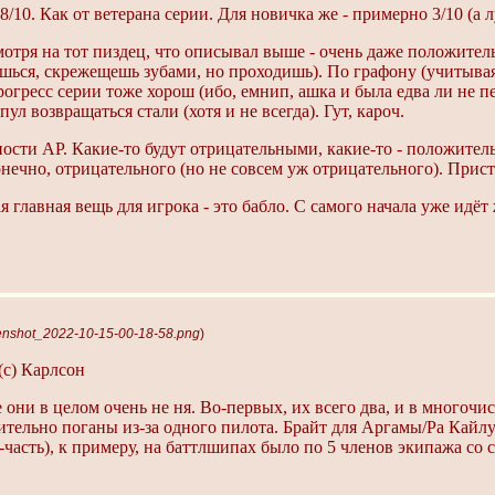
- 8/10. Как от ветерана серии. Для новичка же - примерно 3/10 (а
отря на тот пиздец, что описывал выше - очень даже положител
ишься, скрежещешь зубами, но проходишь). По графону (учитывая,
огресс серии тоже хорош (ибо, емнип, ашка и была едва ли не пе
 возвращаться стали (хотя и не всегда). Гут, кароч.
ности АР. Какие-то будут отрицательными, какие-то - положител
конечно, отрицательного (но не совсем уж отрицательного). Прис
 главная вещь для игрока - это бабло. С самого начала уже идё
.
enshot_2022-10-15-00-18-58.png
)
(с) Карлсон
они в целом очень не ня. Во-первых, их всего два, и в многочи
ельно поганы из-за одного пилота. Брайт для Аргамы/Ра Кайлу
часть), к примеру, на баттлшипах было по 5 членов экипажа с