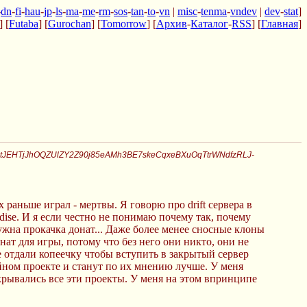
-
dn
-
fi
-
hau
-
jp
-
ls
-
ma
-
me
-
rm
-
sos
-
tan
-
to
-
vn
|
misc
-
tenma
-
vndev
|
dev
-
stat
]
] [
Futaba
] [
Gurochan
] [
Tomorrow
] [
Архив
-
Каталог
-
RSS
] [
Главная
]
JAtJEHTjJhOQZUlZY2Z90j85eAMh3BE7skeCqxeBXuOqTtrWNdfzRLJ-
раньше играл - мертвы. Я говорю про drift сервера в
aradise. И я если честно не понимаю почему так, почему
жна прокачка донат... Даже более менее сносные клоны
ат для игры, потому что без него они никто, они не
 отдали копеечку чтобы вступить в закрытый сервер
ейном проекте и станут по их мнению лучше. У меня
акрывались все эти проекты. У меня на этом впринципе