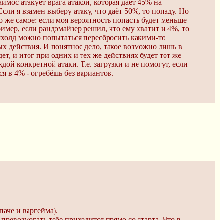
мос атакует врага атакой, которая даёт 45% на
Если я взамен выберу атаку, что даёт 50%, то попаду. Но
о же самое: если моя вероятность попасть будет меньше
ример, если рандомайзер решил, что ему хватит и 4%, то
холд можно попытаться пересбросить какими-то
ых действия. И понятное дело, такое возможно лишь в
ет, и итог при одних и тех же действиях будет тот же
ждой конкретной атаки. Т.е. загрузки и не помогут, если
я в 4% - огребёшь без вариантов.
аче и варгейма).
 превозмогать тебе приходится прямо со старта. Что в