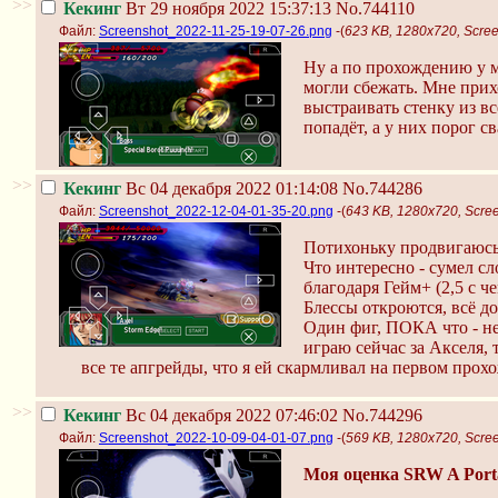
>>
Кекинг
Вт 29 ноября 2022 15:37:13
No.744110
Файл:
Screenshot_2022-11-25-19-07-26.png
-(
623 KB, 1280x720, Scre
Ну а по прохождению у м
могли сбежать. Мне прих
выстраивать стенку из в
попадёт, а у них порог с
>>
Кекинг
Вс 04 декабря 2022 01:14:08
No.744286
Файл:
Screenshot_2022-12-04-01-35-20.png
-(
643 KB, 1280x720, Scre
Потихоньку продвигаюсь
Что интересно - сумел сл
благодаря Гейм+ (2,5 с ч
Блессы откроются, всё до
Один фиг, ПОКА что - не
играю сейчас за Акселя, 
все те апгрейды, что я ей скармливал на первом прохо
>>
Кекинг
Вс 04 декабря 2022 07:46:02
No.744296
Файл:
Screenshot_2022-10-09-04-01-07.png
-(
569 KB, 1280x720, Scre
Моя оценка SRW A Port