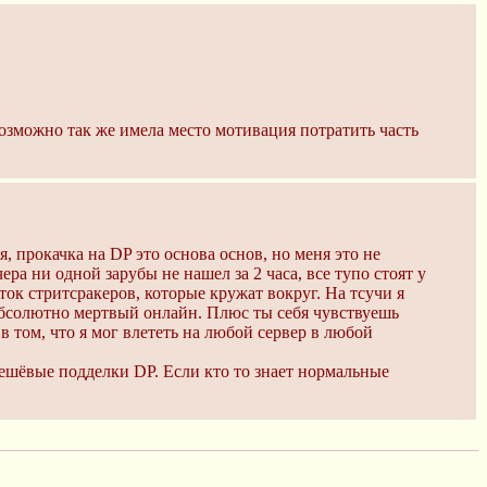
озможно так же имела место мотивация потратить часть
, прокачка на DP это основа основ, но меня это не
ра ни одной зарубы не нашел за 2 часа, все тупо стоят у
ток стритсракеров, которые кружат вокруг. На тсучи я
 абсолютно мертвый онлайн. Плюс ты себя чувствуешь
в том, что я мог влететь на любой сервер в любой
 дешёвые подделки DP. Если кто то знает нормальные