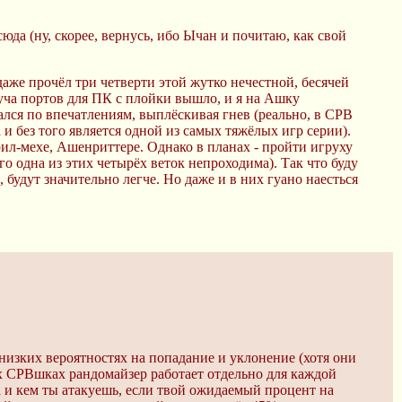
юда (ну, скорее, вернусь, ибо Ычан и почитаю, как свой
аже прочёл три четверти этой жутко нечестной, бесячей
куча портов для ПК с плойки вышло, и я на Ашку
вался по впечатлениям, выплёскивая гнев (реально, в СРВ
 и без того является одной из самых тяжёлых игр серии).
рил-мехе, Ашенриттере. Однако в планах - пройти игруху
ого одна из этих четырёх веток непроходима). Так что буду
 будут значительно легче. Но даже и в них гуано наесться
 низких вероятностях на попадание и уклонение (хотя они
ых СРВшках рандомайзер работает отдельно для каждой
 и кем ты атакуешь, если твой ожидаемый процент на