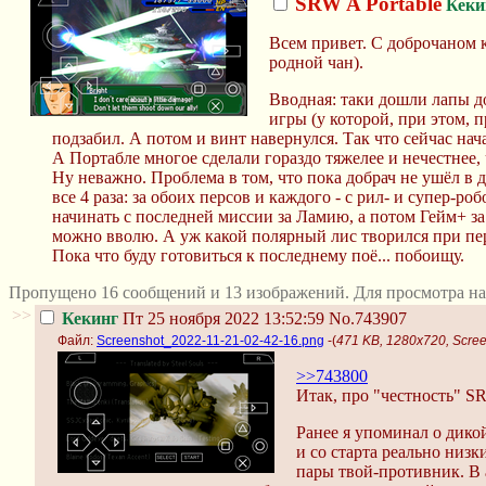
SRW A Portable
Кеки
Всем привет. С доброчаном к
родной чан).
Вводная: таки дошли лапы д
игры (у которой, при этом, 
подзабил. А потом и винт навернулся. Так что сейчас нач
А Портабле многое сделали гораздо тяжелее и нечестнее, 
Ну неважно. Проблема в том, что пока добрач не ушёл в 
все 4 раза: за обоих персов и каждого - с рил- и супер-р
начинать с последней миссии за Ламию, а потом Гейм+ за 
можно вволю. А уж какой полярный лис творился при пер
Пока что буду готовиться к последнему поё... побоищу.
Пропущено 16 сообщений и 13 изображений. Для просмотра на
>>
Кекинг
Пт 25 ноября 2022 13:52:59
No.743907
Файл:
Screenshot_2022-11-21-02-42-16.png
-(
471 KB, 1280x720, Scre
>>743800
Итак, про "честность" SRW
Ранее я упоминал о дикой
и со старта реально низ
пары твой-противник. В 