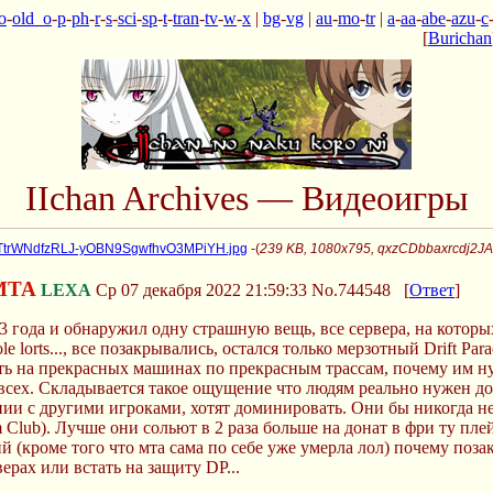
o
-
old_o
-
p
-
ph
-
r
-
s
-
sci
-
sp
-
t
-
tran
-
tv
-
w
-
x
|
bg
-
vg
|
au
-
mo
-
tr
|
a
-
aa
-
abe
-
azu
-
c
[
Burichan
IIchan Archives — Видеоигры
trWNdfzRLJ-yOBN9SgwfhvO3MPiYH.jpg
-(
239 KB, 1080x795, qxzCDbbaxrcdj2
 МTA
LEXA
Ср 07 декабря 2022 21:59:33
No.744548
[
Ответ
]
 года и обнаружил одну страшную вещь, все сервера, на которых 
ole lorts..., все позакрывались, остался только мерзотный Drift P
ать на прекрасных машинах по прекрасным трассам, почему им ну
всех. Складывается такое ощущение что людям реально нужен дон
нии с другими игроками, хотят доминировать. Они бы никогда не
m Club). Лучше они сольют в 2 раза больше на донат в фри ту пл
й (кроме того что мта сама по себе уже умерла лол) почему поз
ерах или встать на защиту DP...