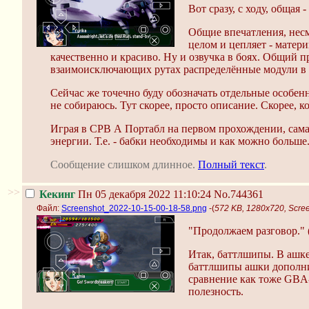
Вот сразу, с ходу, общая 
Общие впечатления, несм
целом и цепляет - матер
качественно и красиво. Ну и озвучка в боях. Общий пр
взаимоисключающих рутах распределённые модули в пул
Сейчас же точечно буду обозначать отдельные особен
не собираюсь. Тут скорее, просто описание. Скорее, 
Играя в СРВ А Портабл на первом прохождении, самая
энергии. Т.е. - бабки необходимы и как можно больше
Сообщение слишком длинное.
Полный текст
.
>>
Кекинг
Пн 05 декабря 2022 11:10:24
No.744361
Файл:
Screenshot_2022-10-15-00-18-58.png
-(
572 KB, 1280x720, Scre
"Продолжаем разговор." 
Итак, баттлшипы. В ашке 
баттлшипы ашки дополнит
сравнение как тоже GBA-
полезность.