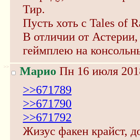
Тир.
Пусть хоть с Tales of R
В отличии от Астерии,
геймплею на консольн
>>
Марио
Пн 16 июля 201
>>671789
>>671790
>>671792
Жизус факен крайст, д