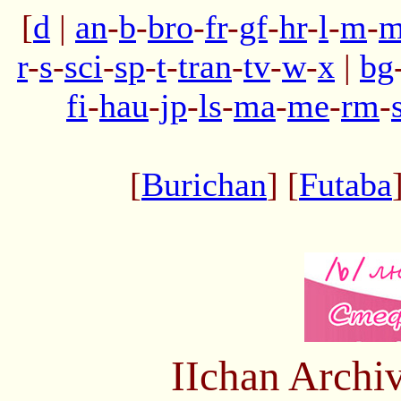
[
d
|
an
-
b
-
bro
-
fr
-
gf
-
hr
-
l
-
m
-
m
r
-
s
-
sci
-
sp
-
t
-
tran
-
tv
-
w
-
x
|
bg
fi
-
hau
-
jp
-
ls
-
ma
-
me
-
rm
-
[
Burichan
] [
Futaba
IIchan Arch