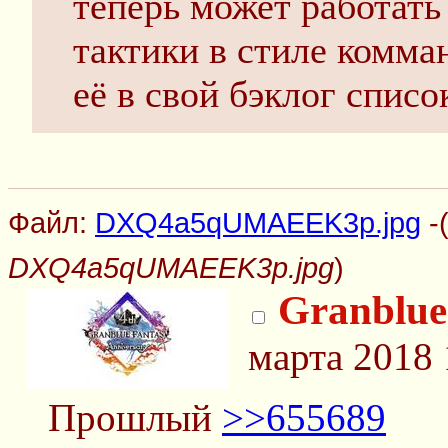
теперь может работать
тактики в стиле комма
её в свой бэклог списо
Файл:
DXQ4a5qUMAEEK3p.jpg
-
DXQ4a5qUMAEEK3p.jpg
)
Granblue
марта 2018 
Прошлый
>>655689