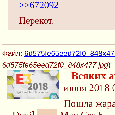
>>672092
Перекот.
Файл:
6d575fe65eed72f0_848x47
6d575fe65eed72f0_848x477.jpg
)
Всяких а
июня 2018 
Пошла жара
Devil
Nero
May Cry 5