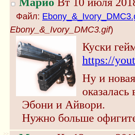
Марио
Вт 10 июля 2018
Файл:
Ebony_&_Ivory_DMC3.g
Ebony_&_Ivory_DMC3.gif
)
Куски гей
https://yo
Ну и новая
оказалась
Эбони и Айвори.
Нужно больше офигите
>>