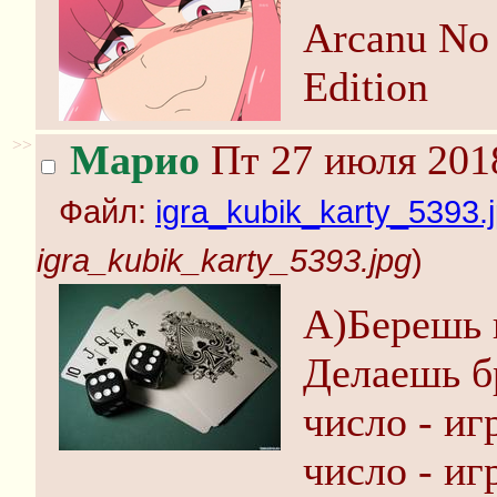
Arcanu No 
Edition
>>
Марио
Пт 27 июля 2018
Файл:
igra_kubik_karty_5393.
igra_kubik_karty_5393.jpg
)
A)Берешь 
Делаешь б
число - иг
число - иг