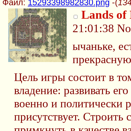
Файл:
15293398982830.png
-(
134
Lands of
21:01:38
No
ычаньке, ес
прекрасную
Цель игры состоит в то
владение: развивать его
военно и политически 
присутствует. Строить 
примкнуть в качестве в