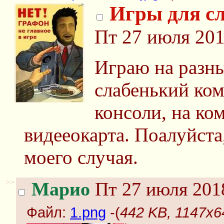
Игры для с
Пт 27 июля 201
Играю на разны
слабенький ком
консоли, на ко
видееокарта. Поалуйста
моего случая.
>>
Марио
Пт 27 июля 2018
Файл:
1.png
-(
442 KB, 1147x6