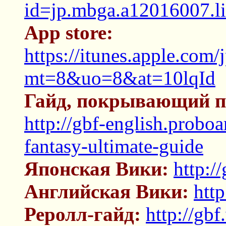
id=jp.mbga.a12016007.li
App store:
https://itunes.apple.com
mt=8&uo=8&at=10lqId
Гайд, покрывающий по
http://gbf-english.probo
fantasy-ultimate-guide
Японская Вики:
http:/
Английская Вики:
http
Реролл-гайд:
http://gbf