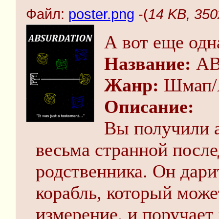
Файл:
poster.png
-(
14 KB, 350
А вот еще одн
Название:
AB
Жанр:
Шмап/
Описание:
Вы получили а
весьма странной после
родственника. Он дар
корабль, который може
измерение, и поручает 