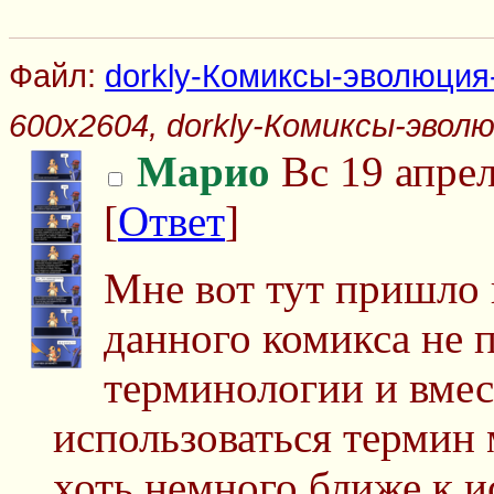
Файл:
dorkly-Комиксы-эволюция-
600x2604, dorkly-Комиксы-эволю
Марио
Вс 19 апрел
[
Ответ
]
Мне вот тут пришло в
данного комикса не 
терминологии и вме
использоваться термин
хоть немного ближе к ис