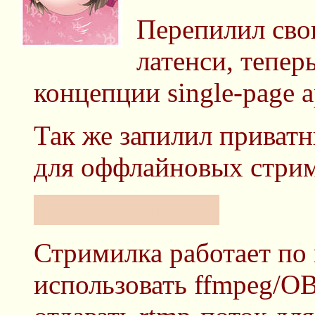
Перепилил сво
латенси, теперь
концепции single-page ap
Так же запилил приватн
для оффлайновых стрим
video.eientei.org
Стримилка работает по 
использовать ffmpeg/OB