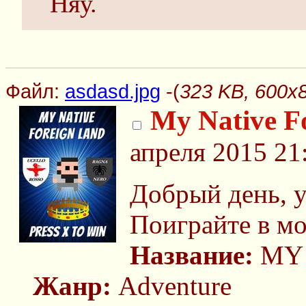
Няу.
Файл:
asdasd.jpg
-(
323 KB, 600x8
My Native F
апреля 2015 21
Добрый день, 
Поиграйте в мо
Название:
MY 
Жанр:
Adventure