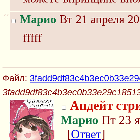
>>
Марио
Вт 21 апреля 20
fffff
Файл:
3fadd9df83c4b3ec0b33e29c
3fadd9df83c4b3ec0b33e29c185133
Апдейт стр
Марио
Пт 23 я
[
Ответ
]