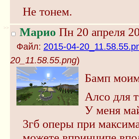
Не тонем.
>>
Марио
Пн 20 апреля 20
Файл:
2015-04-20_11.58.55.p
20_11.58.55.png
)
Бамп моим
Алсо для т
У меня ма
3гб оперы при максима
можете впринципе впол