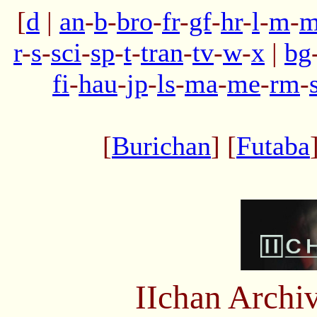
[
d
|
an
-
b
-
bro
-
fr
-
gf
-
hr
-
l
-
m
-
m
r
-
s
-
sci
-
sp
-
t
-
tran
-
tv
-
w
-
x
|
bg
fi
-
hau
-
jp
-
ls
-
ma
-
me
-
rm
-
[
Burichan
] [
Futaba
IIchan Arch