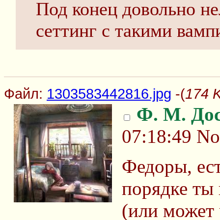
Под конец довольно н
сеттинг c такими вамп
Файл:
1303583442816.jpg
-(
174 
Ф. М. До
07:18:49
No
Федоры, ест
порядке ты
(или может 