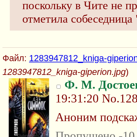
поскольку в Чите не п
отметила собеседница 
Файл:
1283947812_kniga-giperion
1283947812_kniga-giperion.jpg
)
Ф. М. Достое
19:31:20
No.12
Аноним подскаж
Пропущено -10 