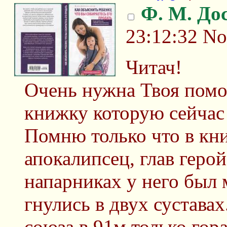
Ф. М. До
23:12:32
No
Читач!
Очень нужна Твоя помо
книжку которую сейчас 
Помню только что в кн
апокалипсец, глав герой
напарниках у него был 
гнулись в двух суставах
союза в 91м только гор