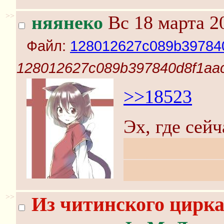
>>
няянеко
Вс 18 марта 2
Файл:
128012627c089b397840
128012627c089b397840d8f1aac
>>18523
Эх, где сей
Угу, я знаю
колесами ав
>>
Из читинского цирка