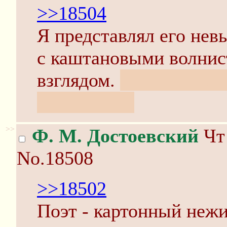
>>18504
Я представлял его нев
с каштановыми волнис
взглядом.
И с неправи
пуговицами
>>
Ф. М. Достоевский
Чт 
No.18508
>>18502
Поэт - картонный неж