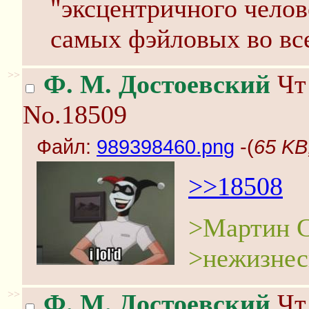
"эксцентричного челов
самых фэйловых во вс
>>
Ф. М. Достоевский
Чт 
No.18509
Файл:
989398460.png
-(
65 KB
>>18508
>Мартин 
>нежизне
>>
Ф. М. Достоевский
Чт 