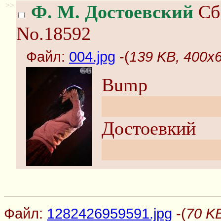
>>
Ф. М. Достоевский
Сб 
No.18592
Файл:
004.jpg
-(
139 KB, 400x6
Bump
попытаюсь ещё
Достоевкий
или здесь особ
Файл:
1282426959591.jpg
-(
70 K