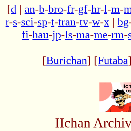
[
d
|
an
-
b
-
bro
-
fr
-
gf
-
hr
-
l
-
m
-
m
r
-
s
-
sci
-
sp
-
t
-
tran
-
tv
-
w
-
x
|
bg
fi
-
hau
-
jp
-
ls
-
ma
-
me
-
rm
-
[
Burichan
] [
Futaba
IIchan Archi