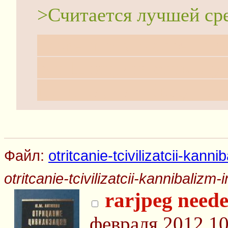
>Считается лучшей сре
Разве что в классе "в 
тут Шкатулка есть. Лу
почитал, или Звездный
Файл:
otritcanie-tcivilizatcii-kannib
otritcanie-tcivilizatcii-kannibalizm-in
rarjpeg neede
февраля 2012 10