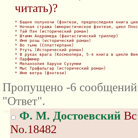
читать)?
* Башня полуночи (фэнтези, предпоследняя книга цик
* Ночная стража (юмористическое фэнтези, цикл Плос
* Тай Пэн (исторический роман)
* Штамм Андромеда (фантастический триллер)
* Имя розы (исторический роман)
* Во тьме (Сплаттерпанк)
* Ртуть (Исторический роман)
* В руках врага (Космоопера, 5-я книга в цикле Вик
* Парфюмер 
* Меланхолия Харухи Сузумии 
* Мыс Трафальгар (исторический роман)
* Имя ветра (фэнтези)
Пропущено -6 сообщений
"Ответ".
>>
Ф. М. Достоевский
Вс 
No.18482