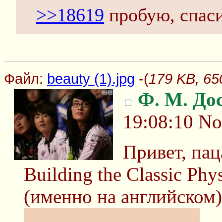
>>18619
пробую, спас
Файл:
beauty (1).jpg
-(
179 KB, 650
Ф. М. До
19:08:10
No
Привет, па
Building the Classic Ph
(именно на английском)
Inb4 на гугле забанен