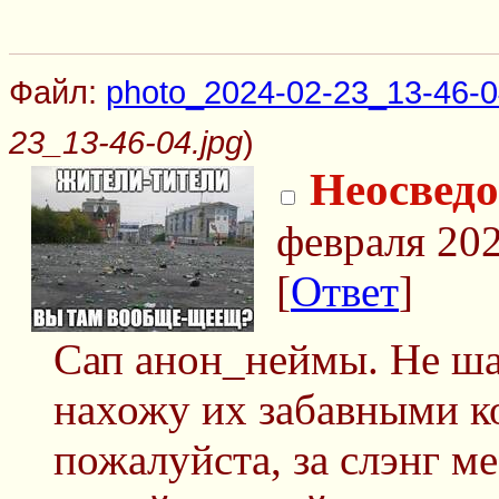
Файл:
photo_2024-02-23_13-46-0
23_13-46-04.jpg
)
Неосвед
февраля 202
[
Ответ
]
Сап анон_неймы. Не ш
нахожу их забавными ко
пожалуйста, за слэнг м