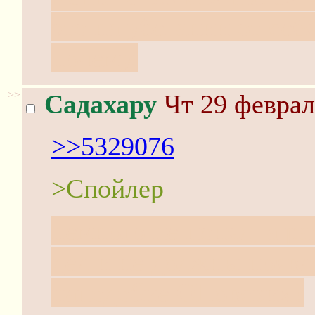
это на убегании от себ
почему.
>>
Садахару
Чт 29 феврал
>>5329076
>Спойлер
немного не понял, а ра
дел и не должны появл
наподобие ОПовских?