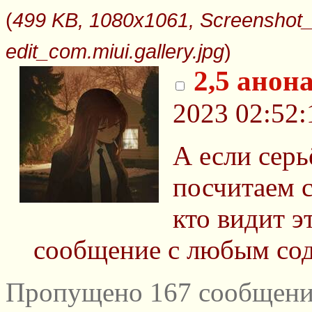
(
499 KB, 1080x1061, Screenshot_
edit_com.miui.gallery.jpg
)
2,5 анона
2023 02:52:
А если серь
посчитаем 
кто видит э
сообщение с любым со
Пропущено 167 сообщений