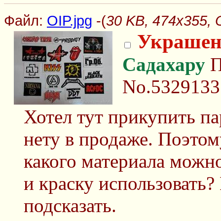
Файл:
OIP.jpg
-(
30 KB, 474x355, O
Украшен
Садахару
П
No.5329133
Хотел тут прикупить па
нету в продаже. Поэтом
какого материала можно
и краску использовать?
подсказать.