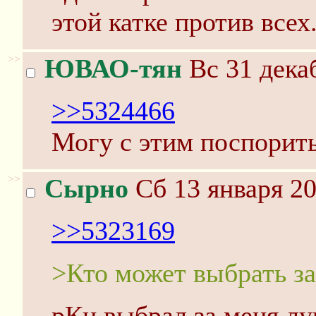
этой катке против всех
>>
ЮВАО-тян
Вс 31 дека
>>5324466
Могу с этим поспорить
>>
Сырно
Сб 13 января 20
>>5323169
>Кто может выбрать з
рКн выбрал за меня лу