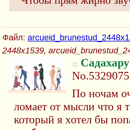
Чтобы прям жирно звуч
Файл:
arcueid_brunestud_2448x
2448x1539, arcueid_brunestud_2
Садахару
No.5329075
По ночам о
ломает от мысли что я т
который я хотел бы поп