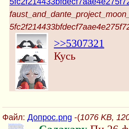
5fc2f214433bfdecf7aae4e275f7
faust_and_dante_project_moo
5fc2f214433bfdecf7aae4e275f7
>>5307321
Кусь
Файл:
Допрос.png
-(
1076 KB, 12