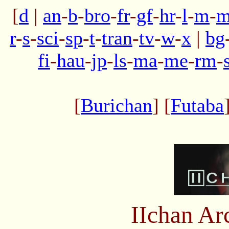
[
d
|
an
-
b
-
bro
-
fr
-
gf
-
hr
-
l
-
m
-
m
r
-
s
-
sci
-
sp
-
t
-
tran
-
tv
-
w
-
x
|
bg
fi
-
hau
-
jp
-
ls
-
ma
-
me
-
rm
-
[
Burichan
] [
Futaba
IIchan Ar