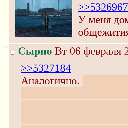
>>5326967
У меня дом
общежития
>>
Сырно
Вт 06 февраля 2
>>5327184
Аналогично.
Да и это 
часть осени вообще шк
этажей - не менее пяти
голову выяснить наскол