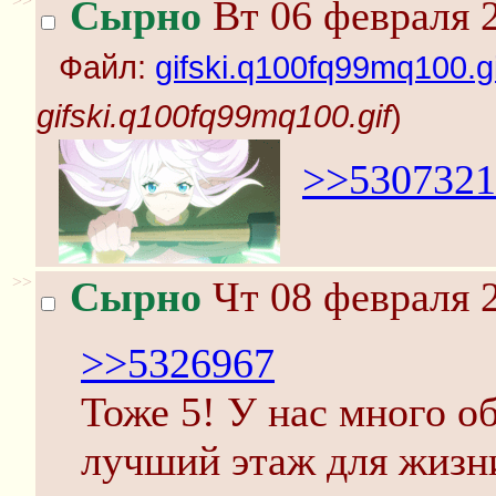
>>
Сырно
Вт 06 февраля 2
Файл:
gifski.q100fq99mq100.gi
gifski.q100fq99mq100.gif
)
>>5307321
>>
Сырно
Чт 08 февраля 2
>>5326967
Тоже 5! У нас много о
лучший этаж для жизни 