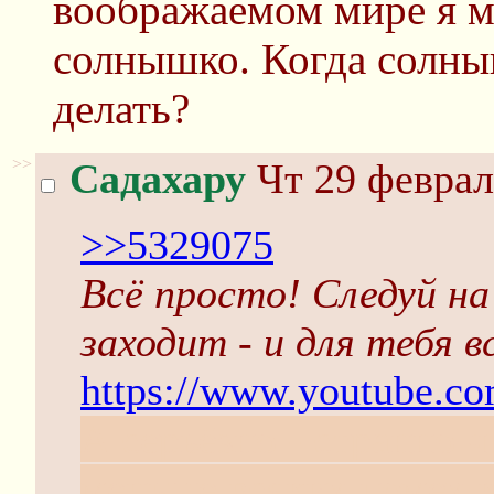
воображаемом мире я мо
солнышко. Когда солны
делать?
>>
Садахару
Чт 29 феврал
>>5329075
Всё просто! Следуй на
заходит - и для тебя в
https://www.youtube.c
А серьёзно - странно ч
меньше всяких помех к