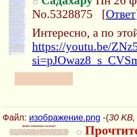
Садахару
Пн 26 ф
No.5328875
[
Ответ
Интересно, а по это
https://youtu.be/ZN
si=pJOwaz8_s_CVS
Пикрандом
Файл:
изображение.png
-(
30 KB,
Прочтите