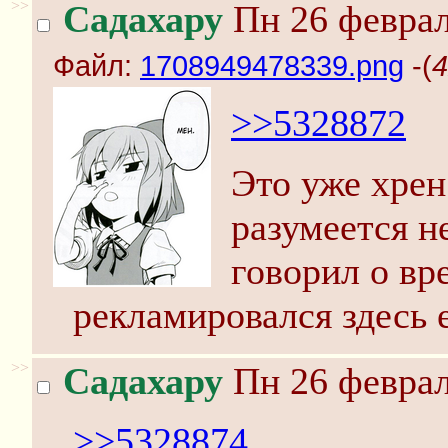
>>
Садахару
Пн 26 феврал
Файл:
1708949478339.png
-(
4
>>5328872
Это уже хрен
разумеется н
говорил о вр
рекламировался здесь 
>>
Садахару
Пн 26 феврал
>>5328874