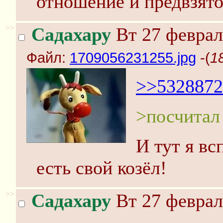
отношение и предвзято
>>
Садахару
Вт 27 феврал
Файл:
1709056231255.jpg
-(
1
>>5328872
>посчитал
И тут я вс
есть свой козёл!
>>
Садахару
Вт 27 феврал