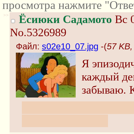
просмотра нажмите "Отве
>>
Ёсиюки Садамото
Вс 0
No.5326989
Файл:
s02e10_07.jpg
-(
57 KB,
Я эпизоди
каждый ден
забываю. К
честно-честно это был
меня в этом треде