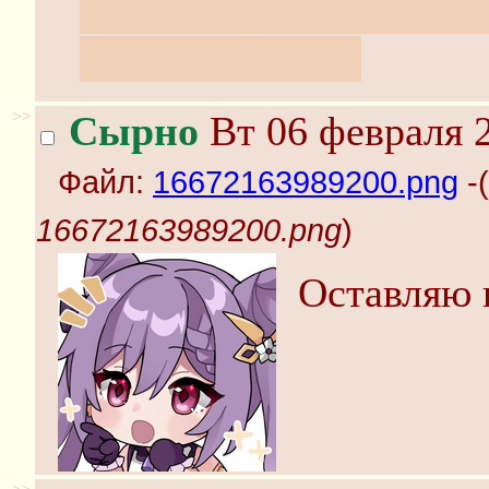
как отсюда вниз валить
без надобности.
>>
Сырно
Вт 06 февраля 2
Файл:
16672163989200.png
-(
16672163989200.png
)
Оставляю 