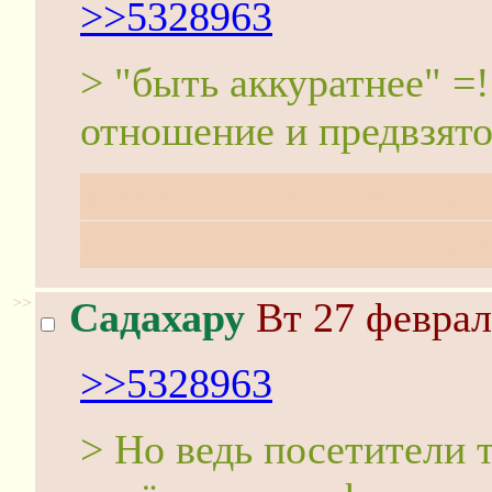
>>5328963
> "быть аккуратнее" =
отношение и предвзято
Тем более что предвзя
включена по дефолту, 
>>
Садахару
Вт 27 феврал
>>5328963
> Но ведь посетители 