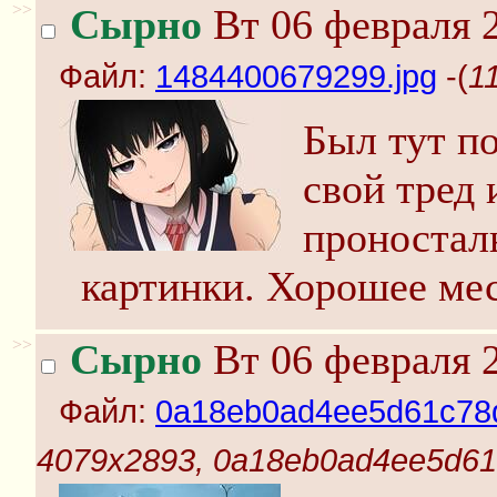
>>
Сырно
Вт 06 февраля 2
Файл:
1484400679299.jpg
-(
1
Был тут п
свой тред 
проностал
картинки. Хорошее мес
>>
Сырно
Вт 06 февраля 2
Файл:
0a18eb0ad4ee5d61c78d
4079x2893, 0a18eb0ad4ee5d61