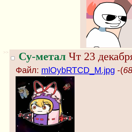
>>
Су-метал
Чт 23 декабря
Файл:
mlOybRTCD_M.jpg
-(
6