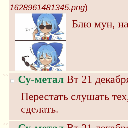
1628961481345.png
)
Блю мун, на
>>
Су-метал
Вт 21 декабря
Перестать слушать тех,
сделать.
>>
Су-метал
Вт 21 декабря