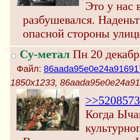
Это у нас 
разбушевался. Надень
опасной стороны улиц
>>
Су-метал
Пн 20 декабр
Файл:
86aada95e0e24a91691
1850x1233, 86aada95e0e24a91
>>5208573
Когда Ыча
культурног