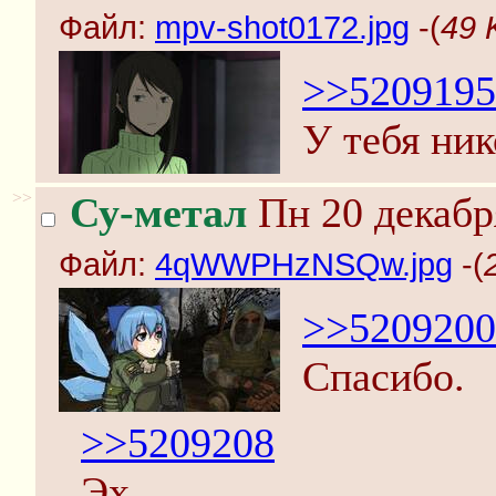
Файл:
mpv-shot0172.jpg
-(
49 
>>5209195
У тебя ник
>>
Су-метал
Пн 20 декабр
Файл:
4qWWPHzNSQw.jpg
-(
>>5209200
Спасибо.
>>5209208
Эх.