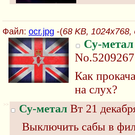
Файл:
ocr.jpg
-(
68 KB, 1024x768, 
Су-метал
No.5209267
Как прокач
на слух?
>>
Су-метал
Вт 21 декабря
Выключить сабы в фил