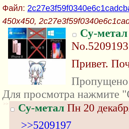
Файл:
2c27e3f59f0340e6c1cadcb
450x450, 2c27e3f59f0340e6c1ca
Су-метал
No.5209193
Привет. По
Пропущено 
Для просмотра нажмите "
>>
Су-метал
Пн 20 декабр
>>5209197