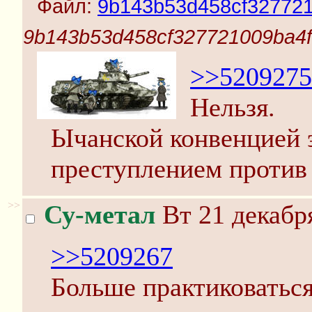
Файл:
9b143b53d458cf327721
9b143b53d458cf327721009ba4f
>>5209275
Нельзя.
Ычанской конвенцией 
преступлением против 
>>
Су-метал
Вт 21 декабря
>>5209267
Больше практиковаться