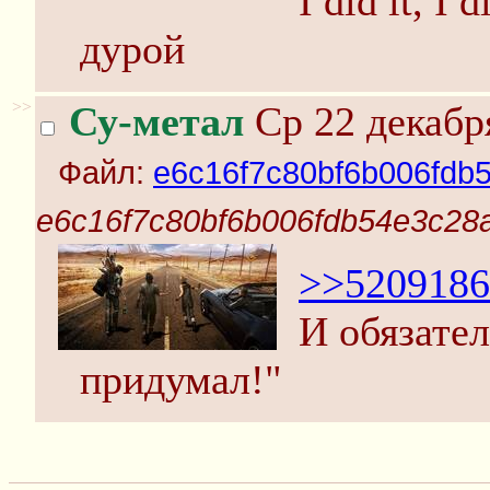
I did it, I
дурой
>>
Су-метал
Ср 22 декабр
Файл:
e6c16f7c80bf6b006fdb
e6c16f7c80bf6b006fdb54e3c28a
>>5209186
И обязател
придумал!"