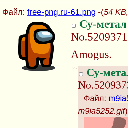
Файл:
free-png.ru-61.png
-(
54 KB,
Су-метал
No.5209371
Amogus.
>>
Су-мета
No.520937
Файл:
m9ia
m9ia5252.gif
)