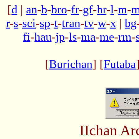
[
d
|
an
-
b
-
bro
-
fr
-
gf
-
hr
-
l
-
m
-
m
r
-
s
-
sci
-
sp
-
t
-
tran
-
tv
-
w
-
x
|
bg
fi
-
hau
-
jp
-
ls
-
ma
-
me
-
rm
-
[
Burichan
] [
Futaba
IIchan Ar