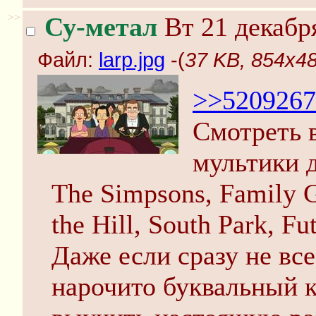
>>
Су-метал
Вт 21 декабря
Файл:
larp.jpg
-(
37 KB, 854x480
>>5209267
Смотреть 
мультики д
The Simpsons, Family G
the Hill, South Park, F
Даже если сразу не все
нарочито буквальный к