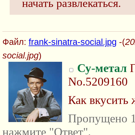
начать развлекаться.
Файл:
frank-sinatra-social.jpg
-(
20
social.jpg
)
Су-метал
П
No.5209160
Как вкусить 
Пропущено 1
нажмите "Ответ".