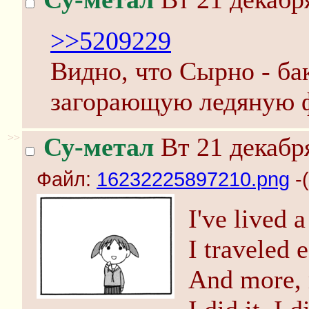
>>5209229
Видно, что Сырно - ба
загорающую ледяную 
>>
Су-метал
Вт 21 декабря
Файл:
16232225897210.png
-(
I've lived a 
I traveled
And more,