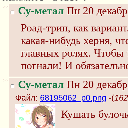
>>
Су-метал
Пн 20 декабр
Роад-трип, как вариант
какая-нибудь херня, чт
главных ролях. Чтобы т
погнали! И обязательно
>>
Су-метал
Пн 20 декабр
Файл:
68195062_p0.png
-(
162
Кушать булоч