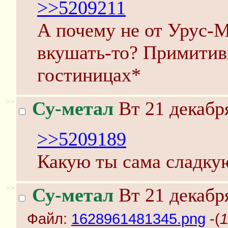
>>5209211
А почему не от Урус-
вкушать-то? Примитив
гостиницах*
>>
Су-метал
Вт 21 декабря
>>5209189
Какую ты сама сладкую
>>
Су-метал
Вт 21 декабря
Файл:
1628961481345.png
-(
1