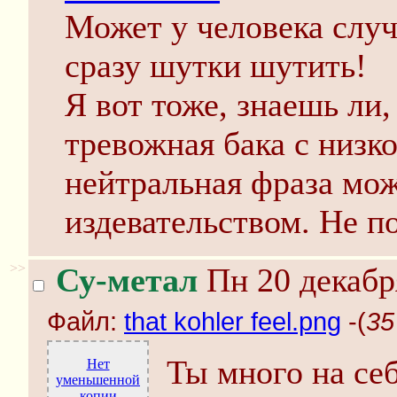
Может у человека случ
сразу шутки шутить!
Я вот тоже, знаешь ли,
тревожная бака с низк
нейтральная фраза мож
издевательством. Не п
>>
Су-метал
Пн 20 декабр
Файл:
that kohler feel.png
-(
35
Ты много на се
Нет
уменьшенной
копии