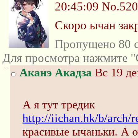
20:45:09
No.52
Скоро ычан закр
Пропущено 80 с
Для просмотра нажмите "
>>
Аканэ Акадза
Вс 19 де
А я тут тредик
http://iichan.hk/b/arch/
красивые ычаньки. А о