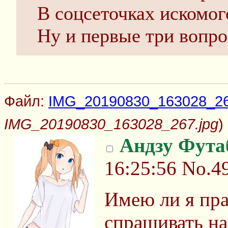
В соцсеточках искомог
Ну и первые три вопро
Файл:
IMG_20190830_163028_26
IMG_20190830_163028_267.jpg
)
Андзу Фута
16:25:56
No.4
Имею ли я пра
спрашивать на