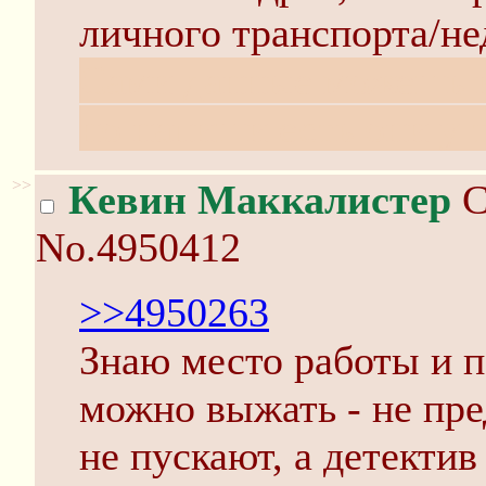
личного транспорта/н
Сами данные можешь ит
но напиши есть они у т
>>
Кевин Маккалистер
С
No.4950412
>>4950263
Знаю место работы и п
можно выжать - не пре
не пускают, а детектив