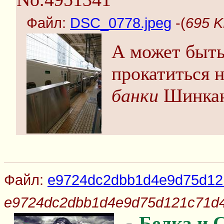
Файл:
DSC_0778.jpeg
-(
695 K
А может быть
прокатиться 
банки
Шинкан
Файл:
e9724dc2dbb1d4e9d75d121
e9724dc2dbb1d4e9d75d121c71d4
Белка и 