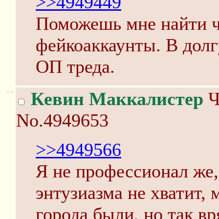
>>4949449
Поможешь мне найти ч
фейкоаккаунты. В долг
ОП треда.
>>
Кевин Маккалистер
Ч
No.4949653
>>4949566
Я не профессионал же,
энтузиазма не хватит, 
города были, но так вр