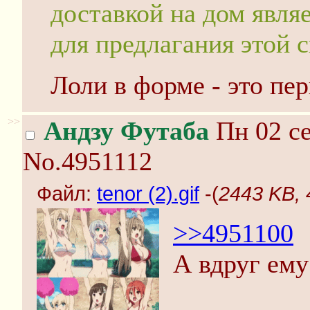
доставкой на дом явля
для предлагания этой 
Лоли в форме - это пе
>>
Андзу Футаба
Пн 02 се
No.4951112
Файл:
tenor (2).gif
-(
2443 KB, 4
>>4951100
А вдруг ем