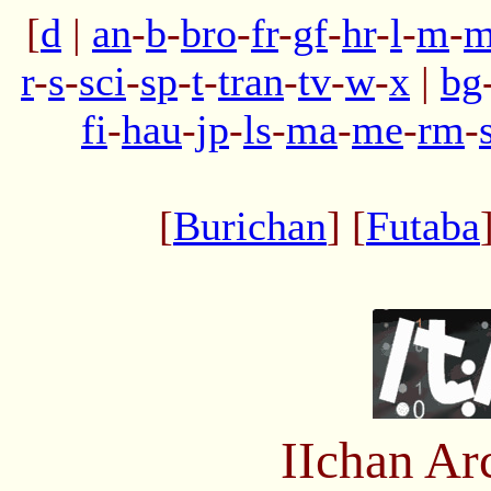
[
d
|
an
-
b
-
bro
-
fr
-
gf
-
hr
-
l
-
m
-
m
r
-
s
-
sci
-
sp
-
t
-
tran
-
tv
-
w
-
x
|
bg
fi
-
hau
-
jp
-
ls
-
ma
-
me
-
rm
-
[
Burichan
] [
Futaba
IIchan Ar