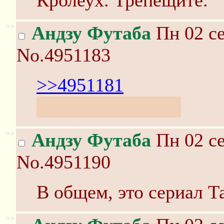
Кролеух. Трепещите.
>>
Андзу Футаба
Пн 02 се
No.4951183
>>4951181
Вырубай страшна
>>
Андзу Футаба
Пн 02 се
No.4951190
В общем, это сериал Т
>>