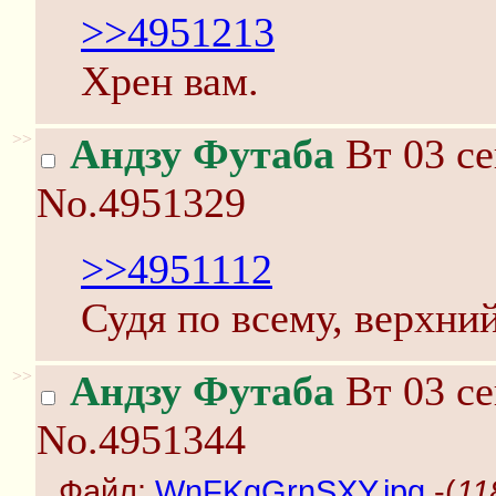
>>4951213
Хрен вам.
>>
Андзу Футаба
Вт 03 се
No.4951329
>>4951112
Судя по всему, верхний
>>
Андзу Футаба
Вт 03 се
No.4951344
Файл:
WnFKgGrnSXY.jpg
-(
11