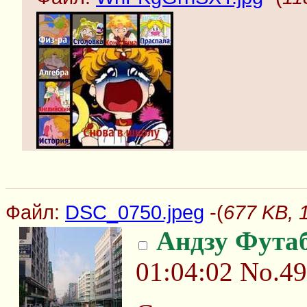
Файл:
DSC_0750.jpeg
-(
677 KB, 
Андзу Фута
01:04:02
No.4