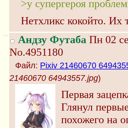
>у супергероя проблем
Нетхликс кокойто. Их 
>>
Андзу Футаба
Пн 02 се
No.4951180
Файл:
Pixiv 21460670 649435
21460670 64943557.jpg
)
Первая зацепк
Глянул первые
похожего на о