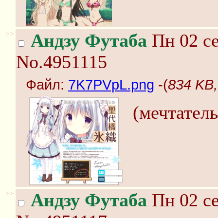
>>
Андзу Футаба
Пн 02 се
No.4951115
Файл:
7K7PVpL.png
-(
834 KB
(мечтатель
>>
Андзу Футаба
Пн 02 се