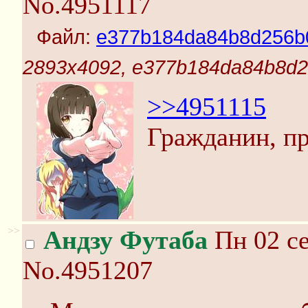
No.4951117
Файл:
e377b184da84b8d256b
2893x4092, e377b184da84b8d2
>>4951115
Гражданин, п
>>
Андзу Футаба
Пн 02 се
No.4951207