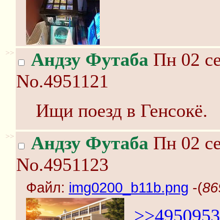
>>
Андзу Футаба
Пн 02 се
No.4951121
Ищи поезд в Генсокё.
>>
Андзу Футаба
Пн 02 се
No.4951123
Файл:
img0200_b11b.png
-(
86
>>4950953