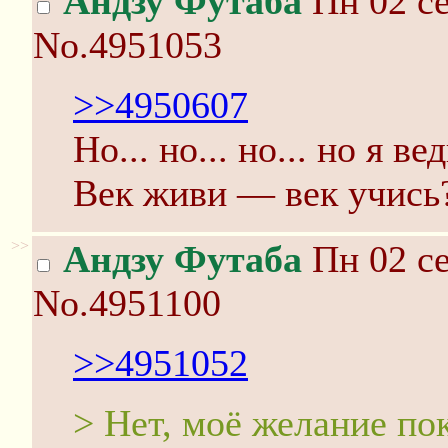
Андзу Футаба
Пн 02 се
No.4951053
>>4950607
Но... но... но... но я ве
Век живи — век учись
>>
Андзу Футаба
Пн 02 се
No.4951100
>>4951052
> Нет, моё желание по