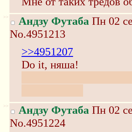
Мне от таких тредов о
>>
Андзу Футаба
Пн 02 се
No.4951213
>>4951207
Do it, няша!
c:cedation советует вн
снотворному
>>
Андзу Футаба
Пн 02 се
No.4951224