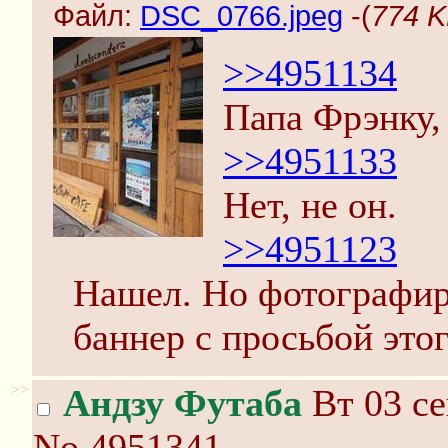
Файл:
DSC_0766.jpeg
-(
774 K
>>4951134
Папа Фрэнку, 
>>4951133
Нет, не он.
>>4951123
Нашел. Но фотографиро
баннер с просьбой этог
>>
Андзу Футаба
Вт 03 се
No.4951341