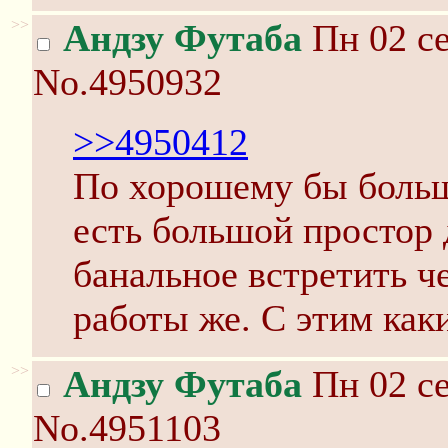
>>
Андзу Футаба
Пн 02 се
No.4950932
>>4950412
По хорошему бы больш
есть большой простор 
банальное встретить ч
работы же. С этим как
>>
Андзу Футаба
Пн 02 се
No.4951103