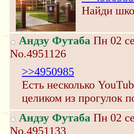
Найди шко
>>
Андзу Футаба
Пн 02 се
No.4951126
>>4950985
Есть несколько YouTub
целиком из прогулок п
>>
Андзу Футаба
Пн 02 се
No.4951133