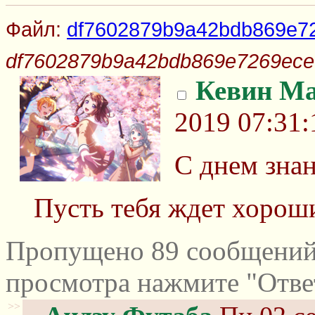
Файл:
df7602879b9a42bdb869e7
df7602879b9a42bdb869e7269ece
Кевин Ма
2019 07:31:
С днем зна
Пусть тебя ждет хорош
Пропущено 89 сообщений 
просмотра нажмите "Отве
>>