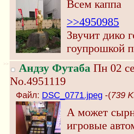
Всем каппа
>>4950985
Звучит дико 
гоупрошкой п
>>
Андзу Футаба
Пн 02 се
No.4951119
Файл:
DSC_0771.jpeg
-(
739 K
А может сырн
игровые авто