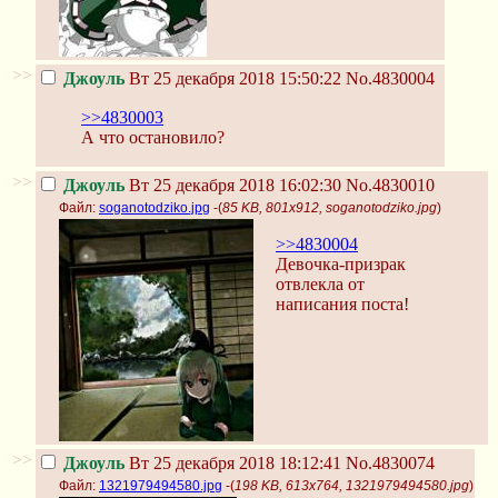
>>
Джоуль
Вт 25 декабря 2018 15:50:22
No.4830004
>>4830003
А что остановило?
>>
Джоуль
Вт 25 декабря 2018 16:02:30
No.4830010
Файл:
soganotodziko.jpg
-(
85 KB, 801x912, soganotodziko.jpg
)
>>4830004
Девочка-призрак
отвлекла от
написания поста!
>>
Джоуль
Вт 25 декабря 2018 18:12:41
No.4830074
Файл:
1321979494580.jpg
-(
198 KB, 613x764, 1321979494580.jpg
)