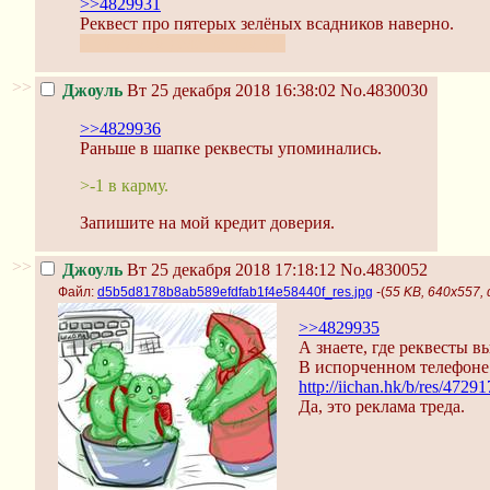
>>4829931
Реквест про пятерых зелёных всадников наверно.
А на самом деле не помню.
>>
Джоуль
Вт 25 декабря 2018 16:38:02
No.4830030
>>4829936
Раньше в шапке реквесты упоминались.
>-1 в карму.
Запишите на мой кредит доверия.
>>
Джоуль
Вт 25 декабря 2018 17:18:12
No.4830052
Файл:
d5b5d8178b8ab589efdfab1f4e58440f_res.jpg
-(
55 KB, 640x557,
>>4829935
А знаете, где реквесты 
В испорченном телефоне
http://iichan.hk/b/res/4729
Да, это реклама треда.