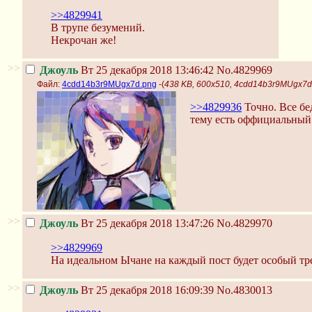
>>4829941
В трупе безумений.
Некрочан же!
>>
Джоуль
Вт 25 декабря 2018 13:46:42
No.4829969
Файл:
4cdd14b3r9MUgx7d.png
-(
438 KB, 600x510, 4cdd14b3r9MUgx7d
>>4829936
Точно. Все бе
тему есть оффициальный 
>>
Джоуль
Вт 25 декабря 2018 13:47:26
No.4829970
>>4829969
На идеальном Ычане на каждый пост будет особый тр
>>
Джоуль
Вт 25 декабря 2018 16:09:39
No.4830013