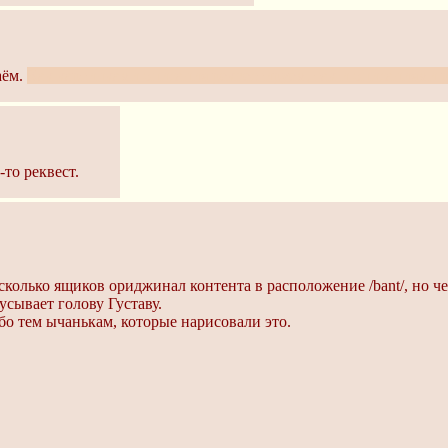
аём.
Как картинками описания реквестируем, так и описаниями р
то реквест.
есколько ящиков ориджинал контента в расположение /bant/, но 
усывает голову Густаву.
ибо тем ычанькам, которые нарисовали это.