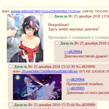
Файл:
sample-ddd23a57665721e1a329d4509d177c19.jpg
-(
148 KB, 750x1000
Джоуль
Вт 25 декабря 2018 13:5
НекроЫчан!
Здесь любят мертвых девочек!
Пропущено 5 сообщений и 3 изобра
>>
Джоуль
Вт 25 декабря 2018 1
>>4829994
Девочка-костяной-дракон!
>>
Джоуль
Вт 25 декабря 2018 15:32:39
No.4829996
Файл:
2f7ce4e39de716008b930acf03667df0.jpg
-(
871 KB, 1181x636, 
>>4829994
Привидений позабыл.
>>4829995
Давненько от него рисунк
>>
Джоуль
Вт 25 декабря 2018 15:35:44
No.4829998