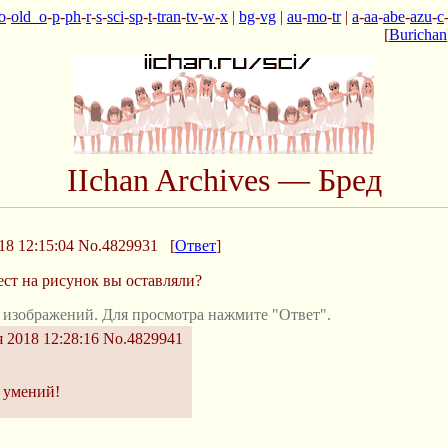
o
-
old_o
-
p
-
ph
-
r
-
s
-
sci
-
sp
-
t
-
tran
-
tv
-
w
-
x
|
bg
-
vg
|
au
-
mo
-
tr
|
a
-
aa
-
abe
-
azu
-
c
[
Burichan
IIchan Archives — Бред
18 12:15:04
No.4829931
[
Ответ
]
ст на рисунок вы оставляли?
 изображений. Для просмотра нажмите "Ответ".
 2018 12:28:16
No.4829941
 умений!