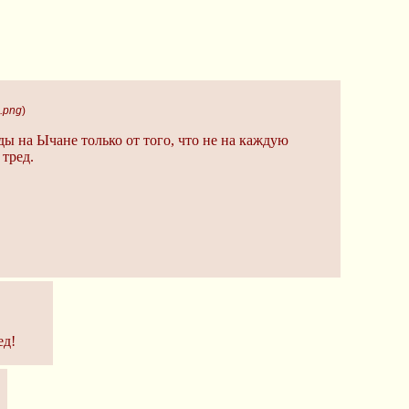
.png
)
ды на Ычане только от того, что не на каждую
тред.
ед!