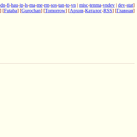
-
dn
-
fi
-
hau
-
jp
-
ls
-
ma
-
me
-
rm
-
sos
-
tan
-
to
-
vn
|
misc
-
tenma
-
vndev
|
dev
-
stat
]
] [
Futaba
] [
Gurochan
] [
Tomorrow
] [
Архив
-
Каталог
-
RSS
] [
Главная
]