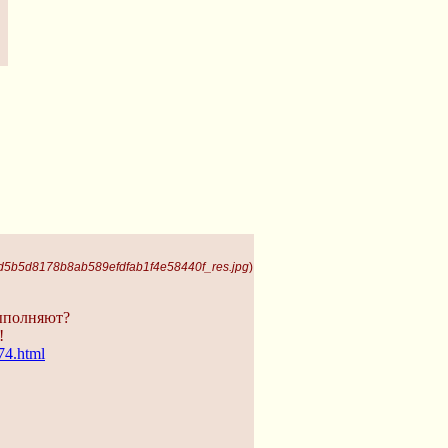
 d5b5d8178b8ab589efdfab1f4e58440f_res.jpg
)
выполняют?
!
174.html