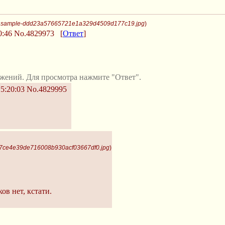
, sample-ddd23a57665721e1a329d4509d177c19.jpg
)
0:46
No.4829973
[
Ответ
]
жений. Для просмотра нажмите "Ответ".
5:20:03
No.4829995
2f7ce4e39de716008b930acf03667df0.jpg
)
ов нет, кстати.