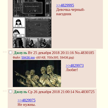
>>4829995
Девочка-черный-
наездник
>>
Джоуль
Вт 25 декабря 2018 20:11:16
No.4830185
Файл:
59436.jpg
-(
60 KB, 700x395, 59436.jpg
)
>>4829973
Любят!
>>
Джоуль
Ср 26 декабря 2018 21:00:14
No.4830725
>>4829975
Не нужны.