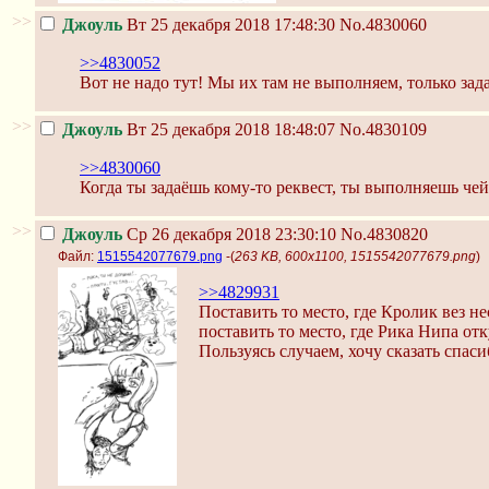
>>
Джоуль
Вт 25 декабря 2018 17:48:30
No.4830060
>>4830052
Вот не надо тут! Мы их там не выполняем, только зад
>>
Джоуль
Вт 25 декабря 2018 18:48:07
No.4830109
>>4830060
Когда ты задаёшь кому-то реквест, ты выполняешь чей-
>>
Джоуль
Ср 26 декабря 2018 23:30:10
No.4830820
Файл:
1515542077679.png
-(
263 KB, 600x1100, 1515542077679.png
)
>>4829931
Поставить то место, где Кролик вез н
поставить то место, где Рика Нипа отк
Пользуясь случаем, хочу сказать спас