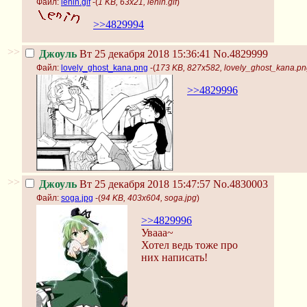
Файл:
lenin.gif
-(
1 KB, 63x21, lenin.gif
)
>>4829994
>>
Джоуль
Вт 25 декабря 2018 15:36:41
No.4829999
Файл:
lovely_ghost_kana.png
-(
173 KB, 827x582, lovely_ghost_kana.p
>>4829996
>>
Джоуль
Вт 25 декабря 2018 15:47:57
No.4830003
Файл:
soga.jpg
-(
94 KB, 403x604, soga.jpg
)
>>4829996
Увааа~
Хотел ведь тоже про
них написать!