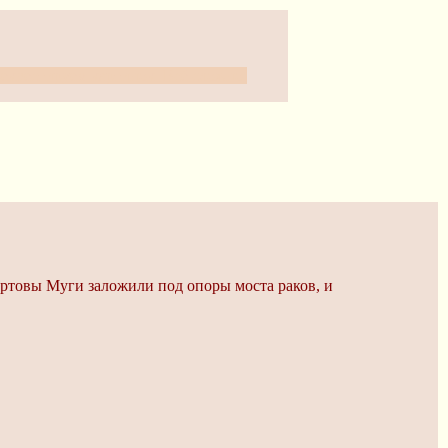
еквестируем картинок. Всё сложно.
чертовы Муги заложили под опоры моста раков, и