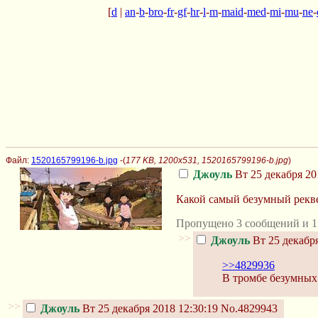
[
d
|
an
-
b
-
bro
-
fr
-
gf
-
hr
-
l
-
m
-
maid
-
med
-
mi
-
mu
-
ne
-
Файл:
1520165799196-b.jpg
-(
177 KB, 1200x531, 1520165799196-b.jpg
)
Джоуль
Вт 25 декабря 20
Какой самый безумный рекве
Пропущено 3 сообщений и 1
>>
Джоуль
Вт 25 декабря
>>4829936
В тромбе безумных
>>
Джоуль
Вт 25 декабря 2018 12:30:19
No.4829943