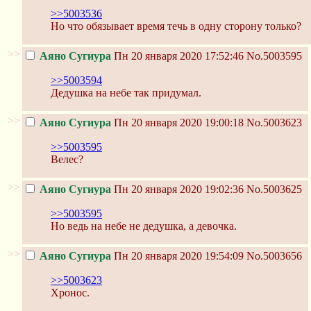
>>5003536
Но что обязывает время течь в одну сторону только?
>>
Аяно Сугиура
Пн 20 января 2020 17:52:46
No.5003595
>>5003594
Дедушка на небе так придумал.
>>
Аяно Сугиура
Пн 20 января 2020 19:00:18
No.5003623
>>5003595
Велес?
>>
Аяно Сугиура
Пн 20 января 2020 19:02:36
No.5003625
>>5003595
Но ведь на небе не дедушка, а девочка.
>>
Аяно Сугиура
Пн 20 января 2020 19:54:09
No.5003656
>>5003623
Хронос.