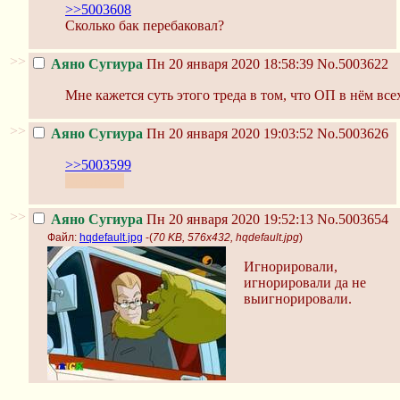
>>5003608
Сколько бак перебаковал?
>>
Аяно Сугиура
Пн 20 января 2020 18:58:39
No.5003622
Мне кажется суть этого треда в том, что ОП в нём вс
>>
Аяно Сугиура
Пн 20 января 2020 19:03:52
No.5003626
>>5003599
СВЕКЛА
>>
Аяно Сугиура
Пн 20 января 2020 19:52:13
No.5003654
Файл:
hqdefault.jpg
-(
70 KB, 576x432, hqdefault.jpg
)
Игнорировали,
игнорировали да не
выигнорировали.