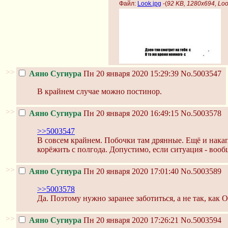
Файл:
Look.jpg
-(
92 KB, 1280x694, Loo
>>
Аяно Сугиура
Пн 20 января 2020 15:29:39
No.5003547
В крайнем случае можно постинор.
>>
Аяно Сугиура
Пн 20 января 2020 16:49:15
No.5003578
>>5003547
В совсем крайнем. Побочки там дрянные. Ещё и накапли
корёжить с полгода. Допустимо, если ситуация - вооб
>>
Аяно Сугиура
Пн 20 января 2020 17:01:40
No.5003589
>>5003578
Да. Поэтому нужно заранее заботиться, а не так, как 
>>
Аяно Сугиура
Пн 20 января 2020 17:26:21
No.5003594