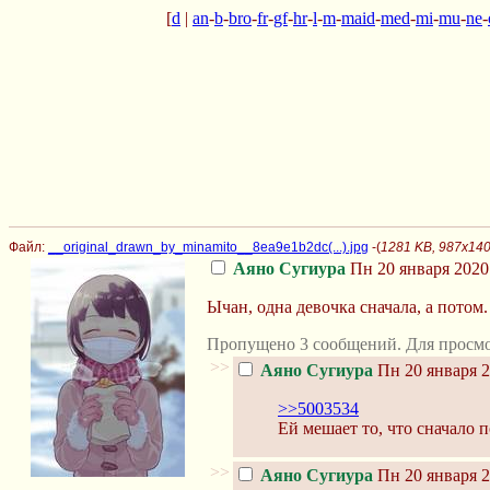
[
d
|
an
-
b
-
bro
-
fr
-
gf
-
hr
-
l
-
m
-
maid
-
med
-
mi
-
mu
-
ne
-
Файл:
__original_drawn_by_minamito__8ea9e1b2dc(...).jpg
-(
1281 KB, 987x140
Аяно Сугиура
Пн 20 января 2020
Ычан, одна девочка сначала, а потом.
Пропущено 3 сообщений. Для просмо
>>
Аяно Сугиура
Пн 20 января 2
>>5003534
Ей мешает то, что сначало 
>>
Аяно Сугиура
Пн 20 января 2