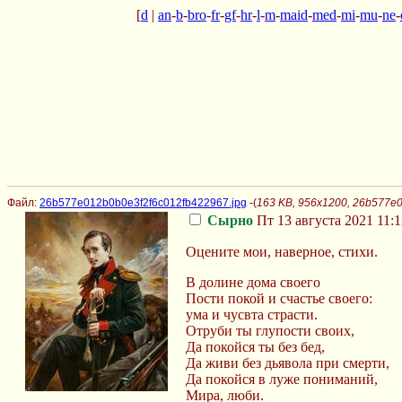
[
d
|
an
-
b
-
bro
-
fr
-
gf
-
hr
-
l
-
m
-
maid
-
med
-
mi
-
mu
-
ne
-
Файл:
26b577e012b0b0e3f2f6c012fb422967.jpg
-(
163 KB, 956x1200, 26b577e
Сырно
Пт 13 августа 2021 11:1
Оцените мои, наверное, стихи.
В долине дома своего
Пости покой и счастье своего:
ума и чусвта страсти.
Отруби ты глупости своих,
Да покойся ты без бед,
Да живи без дьявола при смерти,
Да покойся в луже пониманий,
Мира, люби.