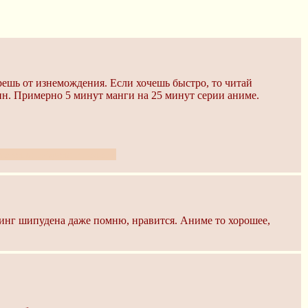
мрешь от изнемождения. Если хочешь быстро, то читай
чин. Примерно 5 минут манги на 25 минут серии аниме.
отелка взбрела в голову.
енинг шипудена даже помню, нравится. Аниме то хорошее,