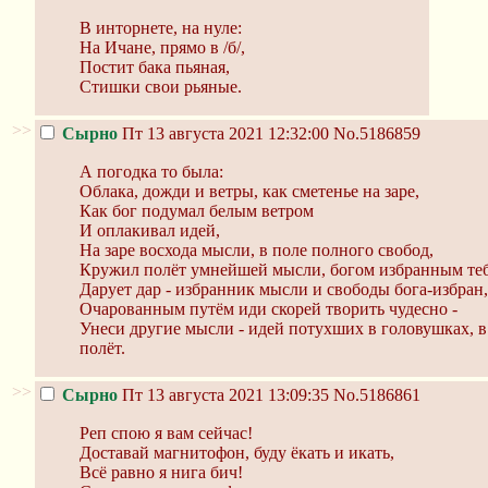
В инторнете, на нуле:
На Ичане, прямо в /б/,
Постит бака пьяная,
Стишки свои рьяные.
>>
Сырно
Пт 13 августа 2021 12:32:00
No.5186859
А погодка то была:
Облака, дожди и ветры, как сметенье на заре,
Как бог подумал белым ветром
И оплакивал идей,
На заре восхода мысли, в поле полного свобод,
Кружил полёт умнейшей мысли, богом избранным теб
Дарует дар - избранник мысли и свободы бога-избран,
Очарованным путём иди скорей творить чудесно -
Унеси другие мысли - идей потухших в головушках, в 
полёт.
>>
Сырно
Пт 13 августа 2021 13:09:35
No.5186861
Реп спою я вам сейчас!
Доставай магнитофон, буду ёкать и икать,
Всё равно я нига бич!