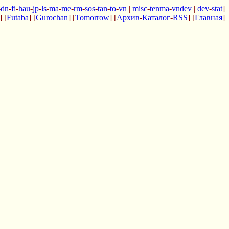
-
dn
-
fi
-
hau
-
jp
-
ls
-
ma
-
me
-
rm
-
sos
-
tan
-
to
-
vn
|
misc
-
tenma
-
vndev
|
dev
-
stat
]
] [
Futaba
] [
Gurochan
] [
Tomorrow
] [
Архив
-
Каталог
-
RSS
] [
Главная
]