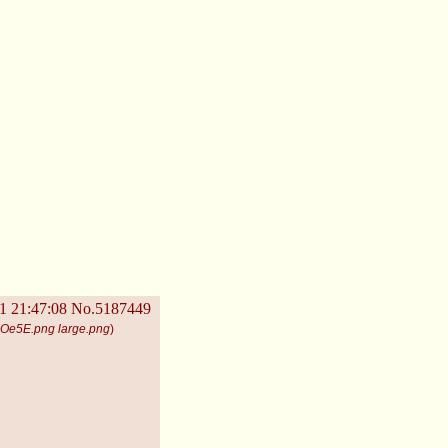
1 21:47:08
No.5187449
Oe5E.png large.png
)