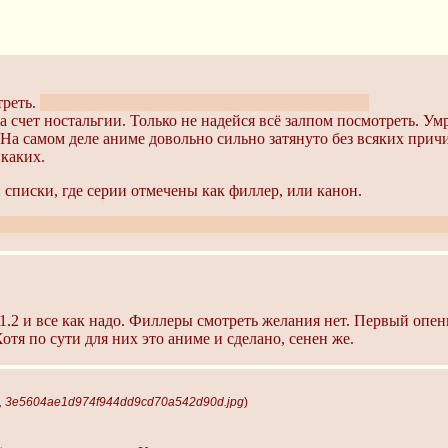
треть.
Нет, не на подростка в дУше, я о другом сейчас.
а счет ностальгии. Только не надейся всё залпом посмотреть. У
. На самом деле аниме довольно сильно затянуто без всяких при
каких.
списки, где серии отмечены как филлер, или канон.
отни серий шипудена, да ещё и с филлерами. Какая-то странная х
 1.2 и все как надо. Филлеры смотреть желания нет. Первый оп
отя по сути для них это аниме и сделано, сенен же.
0, 3e5604ae1d974f944dd9cd70a542d90d.jpg
)