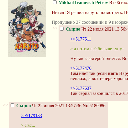
Mikhail Ivanovich Petrov
Вт 06 июл
Иитян! Я решил наруто посмотреть. П
Пропущено 37 сообщений и 9 изображ
>>
Сырно
Чт 22 июля 2021 13:56:
>>5177511
> а потом всё больше тянут
Ну так главгерой тянется. Во
>>5177476
Там идёт так (если взять На
неплохо, а вот теперь хорошо
>>5177537
Так сериал закончился в 2017
>>
Сырно
Чт 22 июля 2021 13:57:36
No.5180986
>>5179183
> Сас...