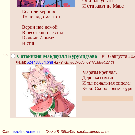
Они нас убьют
И отправят на Марс
Если не веришь
То не надо мечтать
Верни нас домой
В бесстрашные сны
Включи Аниме
И спи
>>
Сатаникия Макдауэлл Курумидзава
Пн 16 августа 202
Файл:
624718884.png
-(
272 KB, 803x685, 624718884.png
)
Маразм крепчал,
Деревья гнулись,
И ты печальная сидела:
Буря! Скоро грянет буря!
Помню со времен ФМШ
Файл:
изображение.png
-(
272 KB, 300x450, изображение.png
)