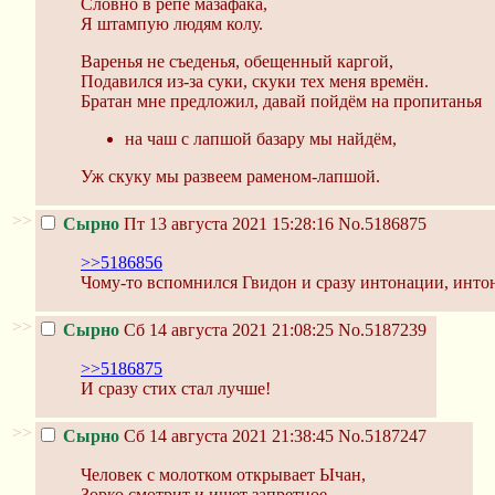
Словно в репе мазафака,
Я штампую людям колу.
Варенья не съеденья, обещенный каргой,
Подавился из-за суки, скуки тех меня времён.
Братан мне предложил, давай пойдём на пропитанья
на чаш с лапшой базару мы найдём,
Уж скуку мы развеем раменом-лапшой.
>>
Сырно
Пт 13 августа 2021 15:28:16
No.5186875
>>5186856
Чому-то вспомнился Гвидон и сразу интонации, инто
>>
Сырно
Сб 14 августа 2021 21:08:25
No.5187239
>>5186875
И сразу стих стал лучше!
>>
Сырно
Сб 14 августа 2021 21:38:45
No.5187247
Человек с молотком открывает Ычан,
Зорко смотрит и ищет запретное.