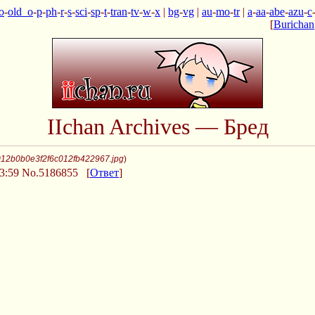
o
-
old_o
-
p
-
ph
-
r
-
s
-
sci
-
sp
-
t
-
tran
-
tv
-
w
-
x
|
bg
-
vg
|
au
-
mo
-
tr
|
a
-
aa
-
abe
-
azu
-
c
[
Burichan
IIchan Archives — Бред
012b0b0e3f2f6c012fb422967.jpg
)
3:59
No.5186855
[
Ответ
]