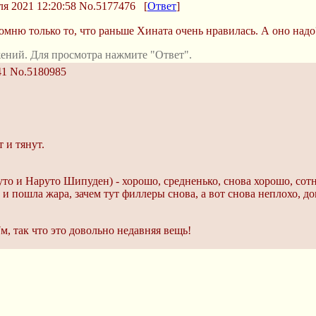
я 2021 12:20:58
No.5177476
[
Ответ
]
омню только то, что раньше Хината очень нравилась. А оно надо
ений. Для просмотра нажмите "Ответ".
41
No.5180985
т и тянут.
руто и Наруто Шипуден) - хорошо, средненько, снова хорошо, сот
 и пошла жара, зачем тут филлеры снова, а вот снова неплохо, д
м, так что это довольно недавняя вещь!