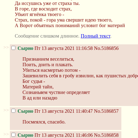
Да иссушись уже от страха ты.
В горе, где восходит страх,
Убьют ягнёнка твоего -
Страх, покой - гора ума свершит идею твоего,
А Ворот объятных пониманий условит бог материй
Сообщение слишком длинное.
Полный текст
.
>>
Сырно
Пт 13 августа 2021 11:16:58
No.5186856
Признанием веселиться,
Поить, доить и плакать.
Убиться насмертью потом -
Зашевилить себя в гробу извилин, как пушистых добр
Бог судья -
Материй тайн,
Сознаньяем чуствие определяет
В ад или назадю
>>
Сырно
Пт 13 августа 2021 11:40:47
No.5186857
Посмеялся, спасибо.
>>
Сырно
Пт 13 августа 2021 11:46:06
No.5186858