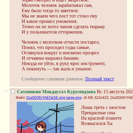
Молоток человек зарабатывал сам,
Ему было тогда то заветное.
Мы не знаем чего пост тот стоил ему
И какие прошел унижения.
Точно он не хотел чаном сделать тюрьму
И у пользователя отторжения.
Человек с молотком отчасти постарел,
Понял, что просидел годы самые.
Оглянулся вокруг и внезапно прозрел
И отчаянье выразил банами.
Никуда не уйти, в руку врос инструмент,
А покинуть — так жаль и уныние.
Сообщение слишком длинное.
Полный текст
.
>>
Сатаникия Макдауэлл Курумидзава
Вс 15 августа 202
Файл:
Dui0D0tVYAEOe5E.png large.png
-(
6 KB, 622x422, Dui0D0tVYAE
Лишь треть с хвостом
Прекрасные сны
На красной планете
Возвысился Ты