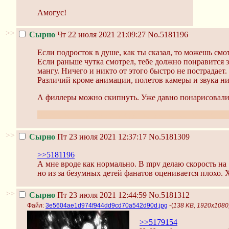
Амогус!
>>
Сырно
Чт 22 июля 2021 21:09:27
No.5181196
Если подросток в душе, как ты сказал, то можешь смо
Если раньше чутка смотрел, тебе должно понравится з
мангу. Ничего и никто от этого быстро не пострадает
Различий кроме анимации, полетов камеры и звука ни
А филлеры можно скипнуть. Уже давно понарисовали 
Я непонятно зачем не так давно сам посмотрел около с
>>
Сырно
Пт 23 июля 2021 12:37:17
No.5181309
>>5181196
А мне вроде как нормально. В mpv делаю скорость на
но из за безумных детей фанатов оценивается плохо. Х
>>
Сырно
Пт 23 июля 2021 12:44:59
No.5181312
Файл:
3e5604ae1d974f944dd9cd70a542d90d.jpg
-(
138 KB, 1920x108
>>5179154