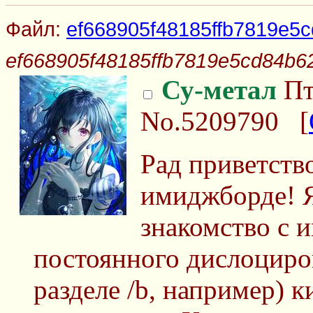
Файл:
ef668905f48185ffb7819e5c
ef668905f48185ffb7819e5cd84b62
Су-метал
Пт
No.5209790
[
Рад приветство
имиджборде! Я
знакомство с 
постоянного дислоциро
разделе /b, например)