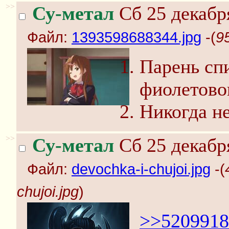
>>
Су-метал
Сб 25 декабр
Файл:
1393598688344.jpg
-(
9
Парень спи
фиолетово
Никогда н
>>
Су-метал
Сб 25 декабр
Файл:
devochka-i-chujoi.jpg
-(
chujoi.jpg
)
>>5209918