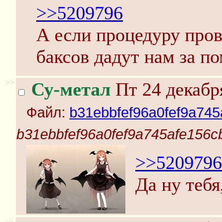
>>5209796
А если процедуру пров
баксов дадут нам за 
>>
Су-метал
Пт 24 декабр
Файл:
b31ebbfef96a0fef9a745
b31ebbfef96a0fef9a745afe156c
>>5209796
Да ну тебя
>>