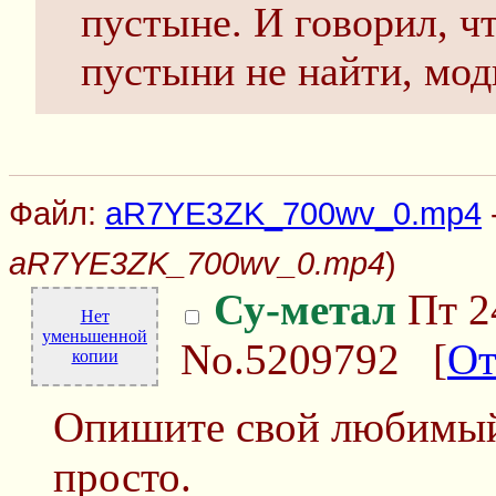
пустыне. И говорил, ч
пустыни не найти, мо
Файл:
aR7YE3ZK_700wv_0.mp4
aR7YE3ZK_700wv_0.mp4
)
Су-метал
Пт 2
Нет
уменьшенной
No.5209792
[
От
копии
Опишите свой любимый
просто.