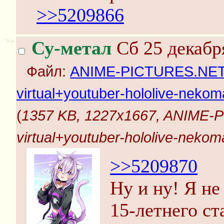
>>5209866
>>
Су-метал
Сб 25 декабр
Файл:
ANIME-PICTURES.NET_
virtual+youtuber-hololive-neko
(
1357 KB, 1227x1667, ANIME-
virtual+youtuber-hololive-neko
>>5209870
Ну и ну! Я не
15-летнего с