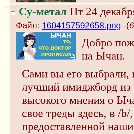
>>
Су-метал
Пт 24 декабр
Файл:
1604157592658.png
-(
6
Добро пож
на Ычан.
Сами вы его выбрали, 
лучший имиджборд из 
высокого мнения о Ыча
свое треды здесь, в /b/
предоставленной наши