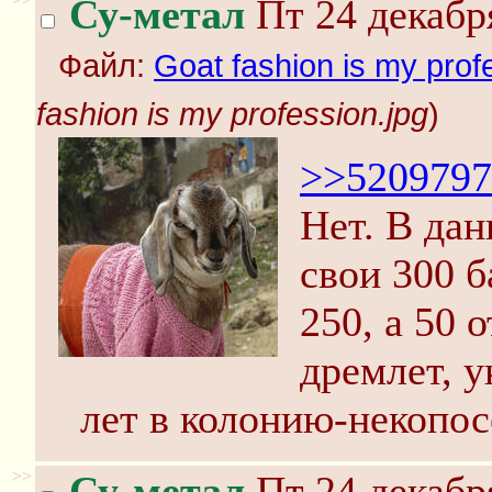
Су-метал
Пт 24 декабр
Файл:
Goat fashion is my prof
fashion is my profession.jpg
)
>>5209797
Нет. В дан
свои 300 б
250, а 50 
дремлет, у
лет в колонию-некопос
>>
Су-метал
Пт 24 декабр