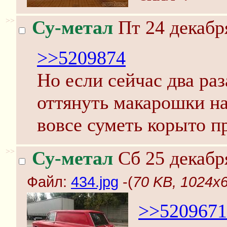
>>
Су-метал
Пт 24 декабр
>>5209874
Но если сейчас два раз
оттянуть макарошки на
вовсе суметь корыто пр
>>
Су-метал
Сб 25 декабр
Файл:
434.jpg
-(
70 KB, 1024x6
>>5209671