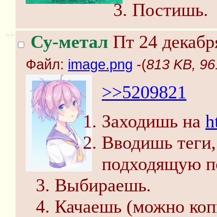
Постишь.
>>
Су-метал
Пт 24 декабр
Файл:
image.png
-(
813 KB, 96
>>5209821
Заходишь на
h
Вводишь теги,
подходящую по
Выбираешь.
Качаешь (можно копи