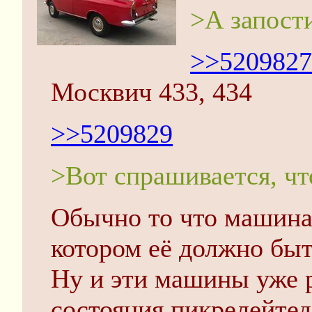
>А запост
>>5209827
Москвич 433, 434
>>5209829
>Вот спрашивается, ч
Обычно то что машина 
котором её должно быт
Ну и эти машины уже р
состояния пикрелейте