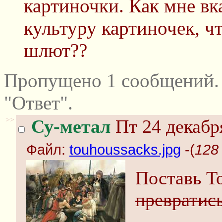
картиночки. Как мне вк
культуру картиночек, 
шлют??
Пропущено 1 сообщений.
"Ответ".
>>
Су-метал
Пт 24 декабр
Файл:
touhoussacks.jpg
-(
128
Поставь То
превратис