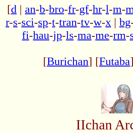
[
d
|
an
-
b
-
bro
-
fr
-
gf
-
hr
-
l
-
m
-
m
r
-
s
-
sci
-
sp
-
t
-
tran
-
tv
-
w
-
x
|
bg
fi
-
hau
-
jp
-
ls
-
ma
-
me
-
rm
-
[
Burichan
] [
Futaba
IIchan Ar