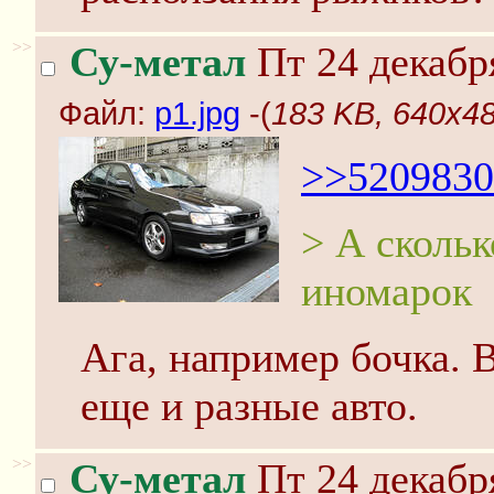
>>
Су-метал
Пт 24 декабр
Файл:
p1.jpg
-(
183 KB, 640x48
>>5209830
> А сколь
иномарок
Ага, например бочка. 
еще и разные авто.
>>
Су-метал
Пт 24 декабр