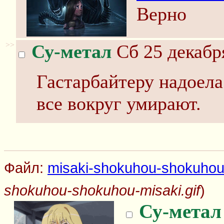
Верно
>>
Су-метал
Сб 25 декабр
Гастарбайтеру надоела
все вокруг умирают.
Файл:
misaki-shokuhou-shokuhou-
shokuhou-shokuhou-misaki.gif
)
Су-метал