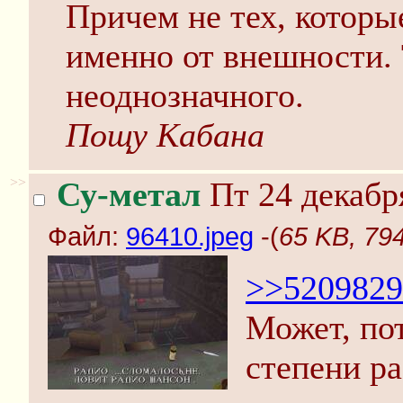
Причем не тех, которы
именно от внешности. 
неоднозначного.
Пощу Кабана
>>
Су-метал
Пт 24 декабр
Файл:
96410.jpeg
-(
65 KB, 79
>>5209829
Может, по
степени р