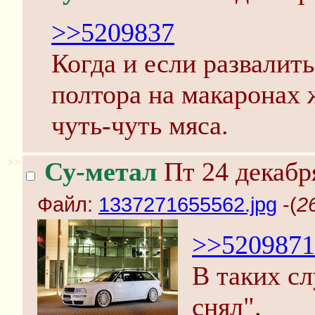
>>5209837
Когда и если развалить
полтора на макаронах ж
чуть-чуть мяса.
>>
Су-метал
Пт 24 декабр
Файл:
1337271655562.jpg
-(
2
>>5209871
В таких сл
снял".