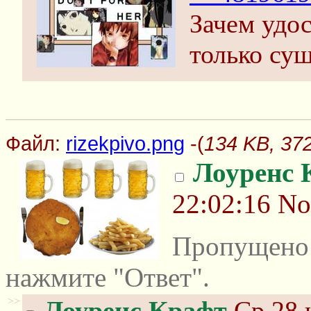
Зачем удо
только сущ
Файл:
rizekpivo.png
-(
134 KB, 372
Лоуренс 
22:02:16
No
Пропущено 
нажмите "Ответ".
>>
Лоуренс Крафт
Ср 28 