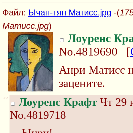
Файл:
Ычан-тян Матисс.jpg
-(
17
Матисс.jpg
)
Лоуренс Кр
No.4819690
[
Анри Матисс н
зацените.
>>
Лоуренс Крафт
Чт 29 
No.4819718
Ынри!