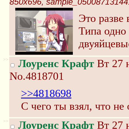
850x696, sample_05008713144
Это разве
Типа одно 
двуяйцевые
>>
Лоуренс Крафт
Вт 27 
No.4818701
>>4818698
С чего ты взял, что не
>>
Лоуренс Крафт
Вт 27 