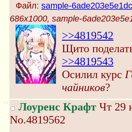
Файл:
sample-6ade203e5e1dc
686x1000, sample-6ade203e5e
>>4819542
Щито поделать
>>4819543
Осилил курс
Г
чайников
?
>>
Лоуренс Крафт
Чт 29 
No.4819562