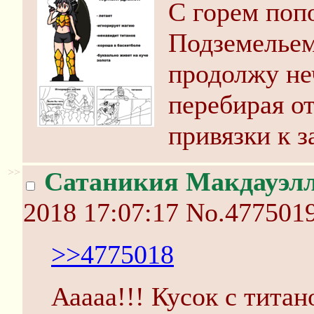
С горем поп
Подземельем
продолжу не
перебирая о
привязки к з
>>
Сатаникия Макдауэлл
2018 17:07:17
No.477501
>>4775018
Ааааа!!! Кусок с тита