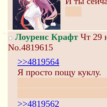
И ты сейч
Нет.
>>
Лоуренс Крафт
Чт 29 
No.4819615
>>4819564
Я просто пощу куклу.
В основном, персонаже
или желания, так что 
>>4819562