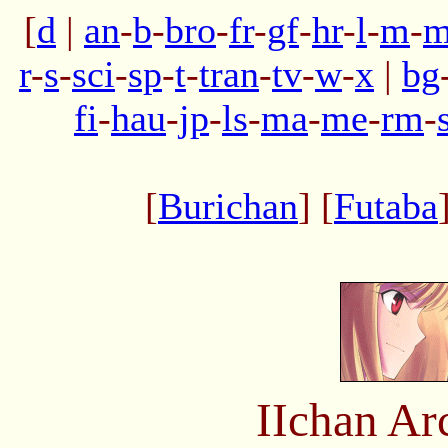
[
d
|
an
-
b
-
bro
-
fr
-
gf
-
hr
-
l
-
m
-
m
r
-
s
-
sci
-
sp
-
t
-
tran
-
tv
-
w
-
x
|
bg
fi
-
hau
-
jp
-
ls
-
ma
-
me
-
rm
-
[
Burichan
] [
Futaba
IIchan Ar