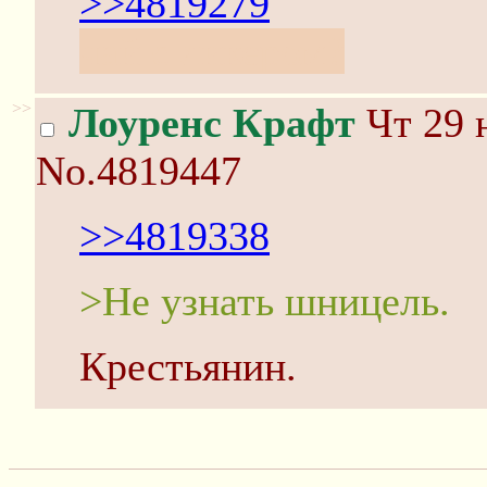
>>4819279
чай с ликером?
>>
Лоуренс Крафт
Чт 29 
No.4819447
>>4819338
>Не узнать шницель.
Крестьянин.