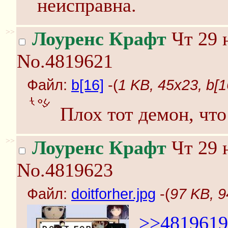
неисправна.
>>
Лоуренс Крафт
Чт 29 
No.4819621
Файл:
b[16]
-(
1 KB, 45x23, b[1
Плох тот демон, что
>>
Лоуренс Крафт
Чт 29 
No.4819623
Файл:
doitforher.jpg
-(
97 KB, 9
>>4819619