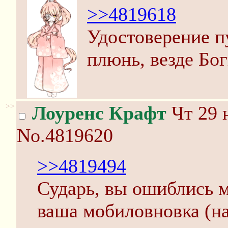
>>4819618
Удостоверение пу
плюнь, везде Бог
>>
Лоуренс Крафт
Чт 29 
No.4819620
>>4819494
Сударь, вы ошиблись 
ваша мобиловновка (н