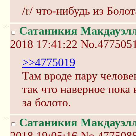
/r/ что-нибудь из Болот
>>
Сатаникия Макдауэлл
2018 17:41:22
No.477505
>>4775019
Там вроде пару челове
так что наверное пока 
за болото.
>>
Сатаникия Макдауэлл
2018 19:05:16
No.477508