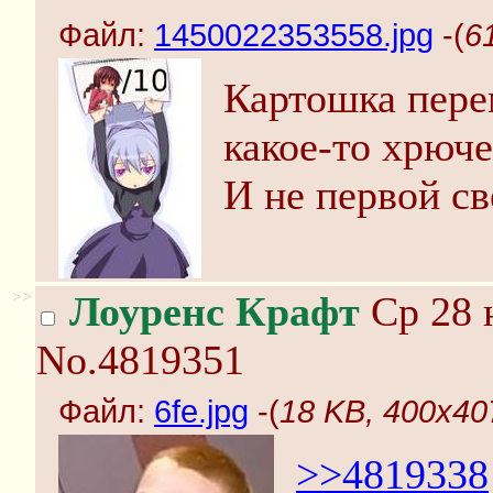
Файл:
1450022353558.jpg
-(
6
Картошка пере
какое-то хрюче
И не первой св
>>
Лоуренс Крафт
Ср 28 
No.4819351
Файл:
6fe.jpg
-(
18 KB, 400x407
>>4819338