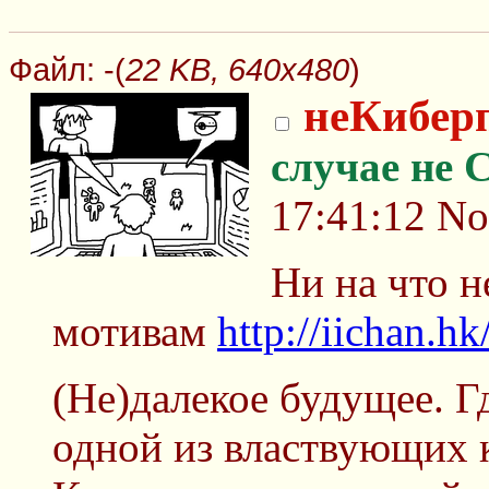
Файл:
-(
22 KB, 640x480
)
неКибер
случае не 
17:41:12
No
Ни на что 
мотивам
http://iichan.h
(Не)далекое будущее. Г
одной из властвующих