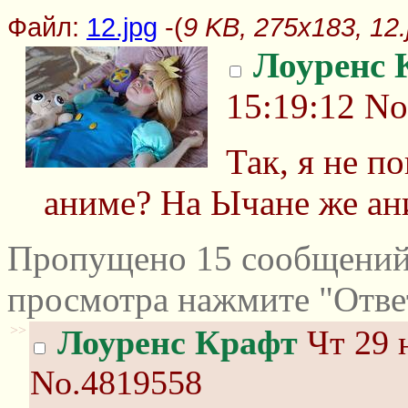
Файл:
12.jpg
-(
9 KB, 275x183, 12.
Лоуренс 
15:19:12
No
Так, я не п
аниме? На Ычане же ан
Пропущено 15 сообщений 
просмотра нажмите "Отве
>>
Лоуренс Крафт
Чт 29 
No.4819558