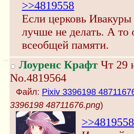
>>4819558
Если церковь Ивакуры 
лучше не делать. А то
всеобщей памяти.
>>
Лоуренс Крафт
Чт 29 
No.4819564
Файл:
Pixiv 3396198 4871167
3396198 48711676.png
)
>>4819558