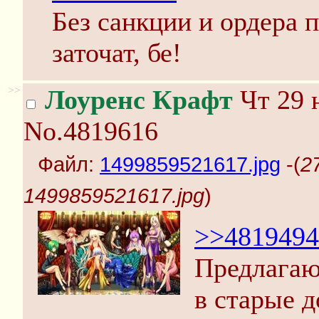
Без санкции и ордера 
заточат, бе!
>>
Лоуренс Крафт
Чт 29 
No.4819616
Файл:
1499859521617.jpg
-(
2
1499859521617.jpg
)
>>4819494
Предлагаю 
в старые 